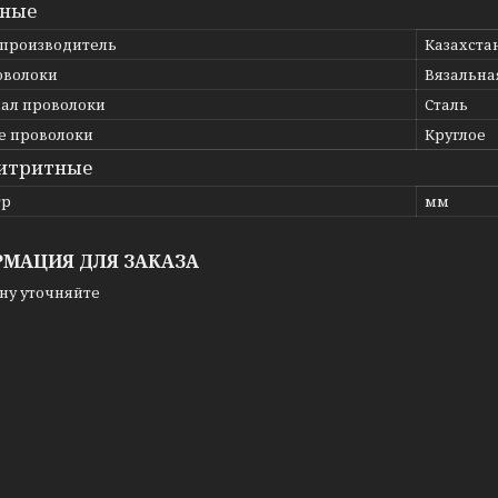
вные
 производитель
Казахста
оволоки
Вязальна
ал проволоки
Сталь
е проволоки
Круглое
итритные
тр
мм
МАЦИЯ ДЛЯ ЗАКАЗА
ну уточняйте