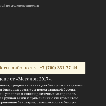
дней
по договоренности
k.ru
либо по тел:
+7 (700) 331-77-44
ене от «Металон 2017».
ечения, предназначенная для быстрого и надёжного
ля фиксации арматуры перед заливкой бетона,
й, упаковки и стяжки различных материалов.
 для ручной вязки и применения с инструментом.
крепление без сварки, с возможностью быстро