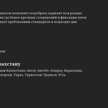
иапазон позволяет подобрать вариант под разные
вка) до более прочных соединений и фиксации узлов
вует требованиям стандартов и подходит для
узки
азахстану
м Казахстана: Актау, Актобе, Атырау, Караганда,
рган, Тараз, Туркестан, Уральск, Усть-