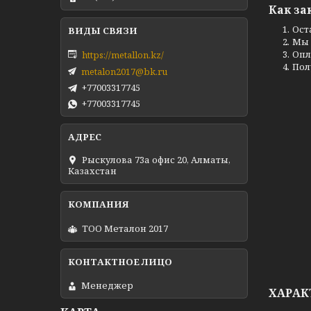
Как за
Ост
Мы 
Опл
https://metallon.kz/
Пол
metalon2017@bk.ru
+77003317745
+77003317745
Рыскулова 73а офис 20, Алматы,
Казахстан
ТОО Металон 2017
Менеджер
ХАРАК