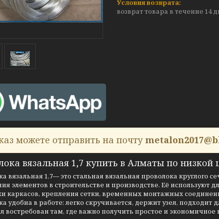
возврат товара в течение 14 
каз можете отправить на почту
metalon2017@b
ока вязальная 1,7 купить в Алматы по низкой ц
а вязальная 1,7— это стальная вязальная проволока круглого с
ия элементов в строительстве и производстве. Её используют д
ки каркасов, крепления сетки, временных монтажных соединени
а удобна в работе: легко скручивается, держит узел, подходит
 востребован там, где важно получить простое и экономичное 