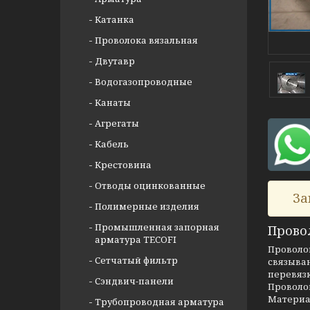
Катанка
Проволока вязальная
Двутавр
Водогазопроводные
Канаты
Агрегаты
Кабель
Крестовина
Отводы оцинкованные
За
Полимерные изделия
Промышленная запорная
Провол
арматура TECOFI
Проволок
Сетчатый фильтр
связыван
перевяз
Сэндвич-панели
Проволок
Материал
Трубопроводная арматура