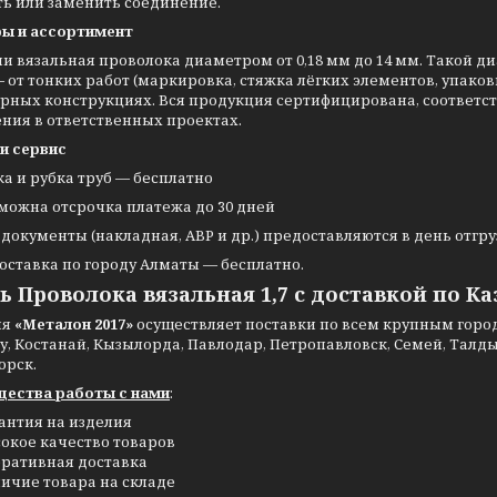
ть или заменить соединение.
ы и ассортимент
и вязальная проволока диаметром от 0,18 мм до 14 мм. Такой д
 от тонких работ (маркировка, стяжка лёгких элементов, упако
рных конструкциях. Вся продукция сертифицирована, соответст
ния в ответственных проектах.
и сервис
ка и рубка труб — бесплатно
можна отсрочка платежа до 30 дней
 документы (накладная, АВР и др.) предоставляются в день отгр
оставка по городу Алматы — бесплатно.
ь Проволока вязальная 1,7 с доставкой по К
ия
«Металон 2017»
осуществляет поставки по всем крупным города
, Костанай, Кызылорда, Павлодар, Петропавловск, Семей, Талдыко
орск.
ества работы с нами
:
антия на изделия
окое качество товаров
ративная доставка
ичие товара на складе