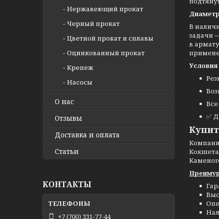
подтяну
Нержавеющий прокат
Диаметр
Черный прокат
В наличи
задачи —
Цветной прокат и сплавы
в армату
Оцинкованный прокат
примене
Условия 
Крепеж
Рез
Насосы
Воз
О нас
Все
✅ Д
Отзывы
Купит
Доставка и оплата
Компан
Статьи
Кокшетау
Каменог
Преимущ
КОНТАКТЫ
Гар
Выс
Опе
Нал
+7 (700) 331-77-44