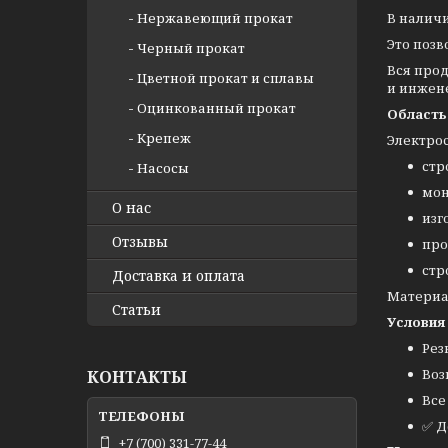
Нержавеющий прокат
В наличи
Это поз
Черный прокат
Вся про
Цветной прокат и сплавы
и инжен
Оцинкованный прокат
Область
Крепеж
Электро
стр
Насосы
мон
О нас
изг
Отзывы
про
стр
Доставка и оплата
Материа
Статьи
Условия
Рез
Воз
КОНТАКТЫ
Все
✅ Д
+7 (700) 331-77-44