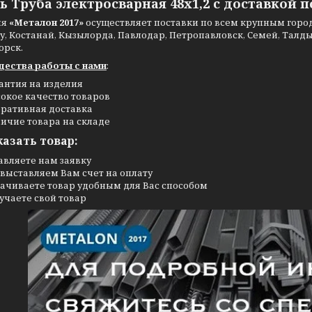
ь Труба электросварная 48х1,2 с доставкой п
ия
«Металон 2017»
осуществляет поставки по всем крупным города
, Костанай, Кызылорда, Павлодар, Петропавловск, Семей, Талдыко
орск.
ества работы с нами
:
антия на изделия
окое качество товаров
ративная доставка
ичие товара на складе
казать товар:
авляете нам заявку
выставляем Вам счет на оплату
ачиваете товар удобным для Вас способом
учаете свой товар