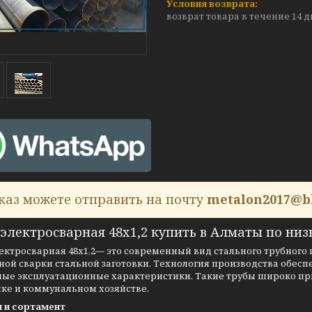
возврат товара в течение 14 
каз можете отправить на почту
metalon2017@b
электросварная 48х1,2 купить в Алматы по низ
ектросварная 48х1,2— это современный вид стального трубного
ой сварки стальной заготовки. Технология производства обес
ные эксплуатационные характеристики. Такие трубы широко пр
ике и коммунальном хозяйстве.
 и сортамент