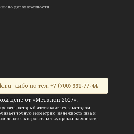
дней
по договоренности
k.ru
либо по тел:
+7 (700) 331-77-44
кой цене от «Металон 2017».
 проката, который изготавливается методом
печивает точную геометрию, надежность шва и
именяются в строительстве, промышленности,