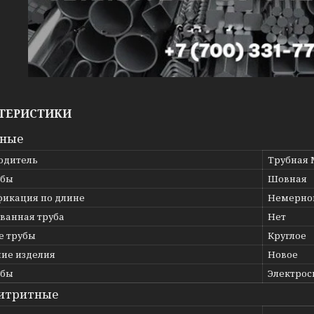
ТЕРИСТИКИ
вные
одитель
Трубная 
убы
Шовная
фикация по длине
Немерно
ванная труба
Нет
е трубы
Круглое
ние изделия
Новое
убы
Электрос
итритные