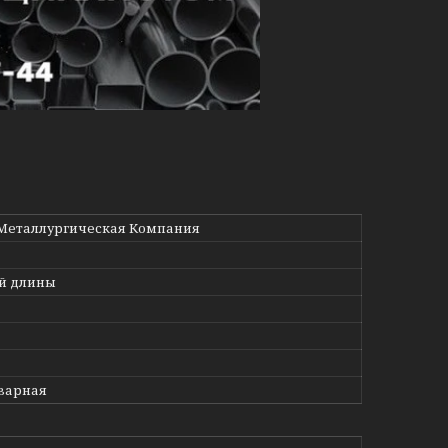
Металлургическая Компания
й длины
варная