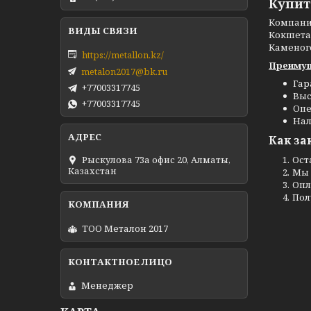
Купит
Компан
Кокшетау
Каменог
https://metallon.kz/
Преимущ
metalon2017@bk.ru
Гар
+77003317745
Выс
+77003317745
Опе
Нал
Как за
Ост
Рыскулова 73а офис 20, Алматы,
Казахстан
Мы 
Опл
Пол
ТОО Металон 2017
Менеджер