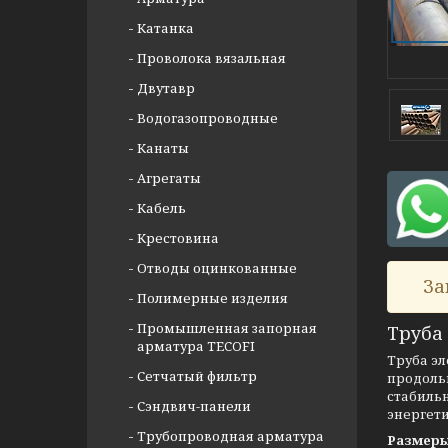
Катанка
Проволока вязальная
Двутавр
Водогазопроводные
Канаты
Агрегаты
Кабель
Крестовина
Отводы оцинкованные
За
Полимерные изделия
Промышленная запорная
Труба 
арматура TECOFI
Труба эл
Сетчатый фильтр
продольн
стабиль
Сэндвич-панели
энергет
Трубопроводная арматура
Размеры