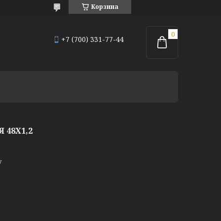
Корзина
+7 (700) 331-77-44
 48Х1,2
у