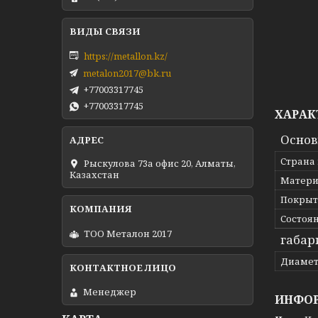
https://metallon.kz/
metalon2017@bk.ru
+77003317745
+77003317745
ХАРАК
Осно
Страна
Рыскулова 73а офис 20, Алматы,
Казахстан
Матери
Покрыт
Состоя
ТОО Металон 2017
габар
Диаме
Менеджер
ИНФОР