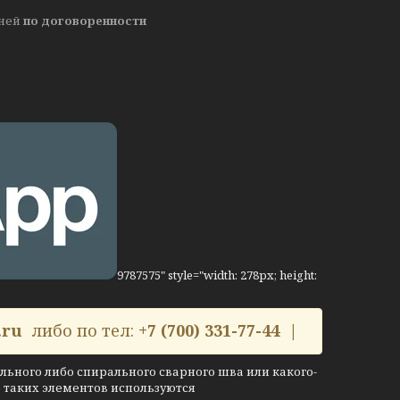
дней
по договоренности
9787575" style="width: 278px; height:
.ru
либо по тел:
+7 (700) 331-77-44 |
льного либо спирального сварного шва или какого-
е таких элементов используются