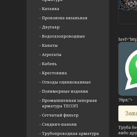
Катанка
Проволока вязальная
Двутавр
Водогазопроводные
href="htt
Канаты
Агрегаты
Кабель
Крестовина
Отводы оцинкованные
Полимерные изделия
76px;">
Промышленная запорная
арматура TECOFI
Зак
Сетчатый фильтр
Сэндвич-панели
Труба бе
либо дру
Трубопроводная арматура