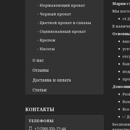
Марки с
Нержавеющий прокат
Мы пост
Черный прокат
ст.2
Цветной прокат и сплавы
В налич
Оцинкованный прокат
Основны
Крепеж
выс
Насосы
уст
отс
О нас
бол
Отзывы
под
про
Доставка и оплата
Дополни
Статьи
Рез
Воз
КОНТАКТЫ
Все
✅ Д
Бесшовн
+7 (700) 331-77-44
качество