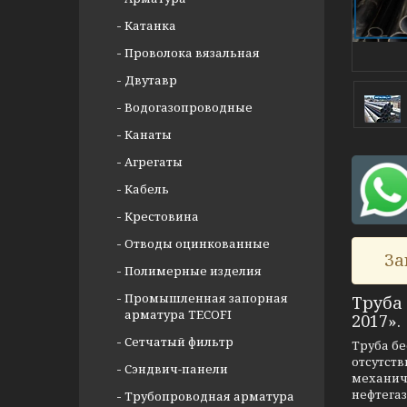
Катанка
Проволока вязальная
Двутавр
Водогазопроводные
Канаты
Агрегаты
Кабель
Крестовина
Отводы оцинкованные
За
Полимерные изделия
Промышленная запорная
Труба
арматура TECOFI
2017».
Сетчатый фильтр
Труба бе
отсутст
Сэндвич-панели
механич
нефтега
Трубопроводная арматура