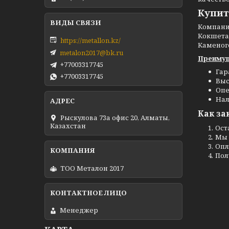
Купит
Компан
Кокшетау
https://metallon.kz/
Каменог
metalon2017@bk.ru
Преимущ
+77003317745
Гар
+77003317745
Выс
Опе
Нал
Как за
Рыскулова 73а офис 20, Алматы,
Казахстан
Ост
Мы 
Опл
Пол
ТОО Металон 2017
Менеджер