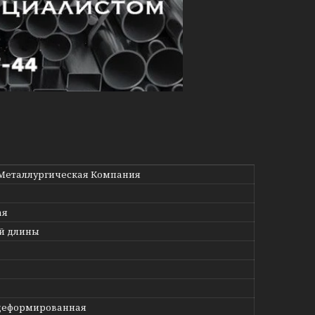
Металлургическая Компания
ая
й длины
деформированная