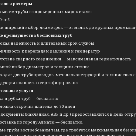
тали и размеры
авляем трубы из проверенных марок стали:
0 ст.3
ии широкий выбор диаметров — от малых до крупных промышленн
е преимущества бесшовных труб
окая надежность и длительный срок службы
ойчивость к перепадам давления и температур
утствие сварного соединения → максимальная герметичность
ьшой выбор диаметров и толщины стенки
ходят для трубопроводов, металлоконструкций и технических 
дукция полностью сертифицирована
тельные услуги
ка и рубка труб — бесплатно
можна отсрочка платежа до 30 дней
 документы (накладная, АВР и др.) предоставляются в день отгр
оставка по городу Алматы — бесплатно.
ые трубы востребованы там, где требуется максимальная безоп
, консультации специалистов и выгодные условия покупки.