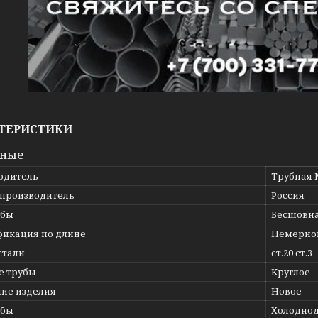
ТЕРИСТИКИ
вные
одитель
Трубная 
 производитель
Россия
убы
Бесшовн
фикация по длине
Немерно
стали
ст.20 ст.3
е трубы
Круглое
ние изделия
Новое
убы
Холодно