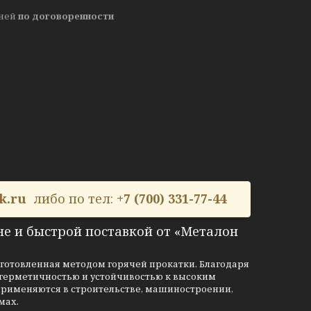
дней
по договоренности
k.ru
либо по тел:
+7 (700) 331-77-44
не и быстрой поставкой от «Металон
зготовленная методом горячей прокатки. Благодаря
 герметичностью и устойчивостью к высоким
рименяются в строительстве, машиностроении,
мах.