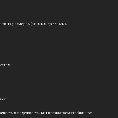
ых размеров (от 10 мм до 550 мм).
систем
узки
асность и надежность. Мы предлагаем стабильное