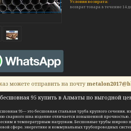
возврат товара в течение 14 
каз можете отправить на почту
metalon2017@b
 бесшовная 95 купить в Алматы по выгодной це
сшовная 95— это бесшовная стальная труба круглого сечения, и
вию сварного шва изделие отличается повышенной прочностью,
еским и температурным нагрузкам. Бесшовные трубы широко п
зовой сфере, энергетике и коммунальных трубопроводных систе