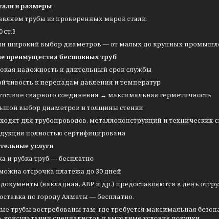
тали и размеры
авляем трубы из проверенных марок стали:
0 ст.3
ии широкий выбор диаметров — от малых до крупных промышленн
е преимущества бесшовных труб
окая надежность и длительный срок службы
ойчивость к перепадам давления и температур
утствие сварного соединения → максимальная герметичность
ьшой выбор диаметров и толщины стенки
ходят для трубопроводов, металлоконструкций и технических 
дукция полностью сертифицирована
тельные услуги
ка и рубка труб — бесплатно
можна отсрочка платежа до 30 дней
 документы (накладная, АВР и др.) предоставляются в день отгр
оставка по городу Алматы — бесплатно.
ые трубы востребованы там, где требуется максимальная безоп
, консультации специалистов и выгодные условия покупки.