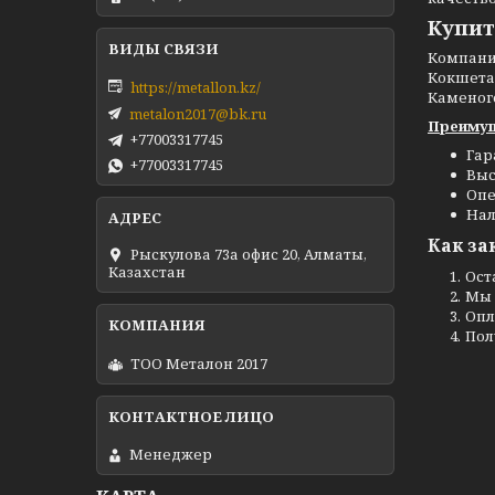
Купит
Компан
Кокшетау
https://metallon.kz/
Каменог
metalon2017@bk.ru
Преимущ
+77003317745
Гар
+77003317745
Выс
Опе
Нал
Как за
Рыскулова 73а офис 20, Алматы,
Казахстан
Ост
Мы 
Опл
Пол
ТОО Металон 2017
Менеджер