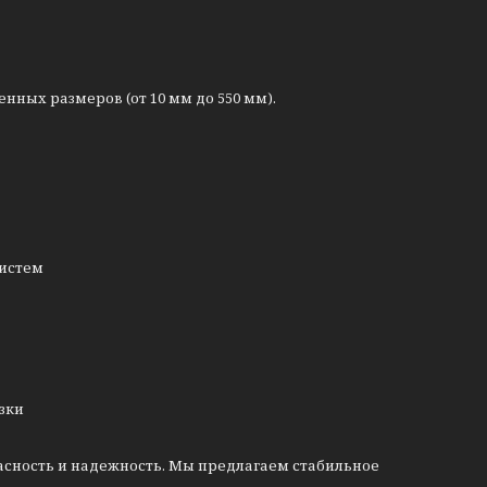
ых размеров (от 10 мм до 550 мм).
систем
узки
асность и надежность. Мы предлагаем стабильное