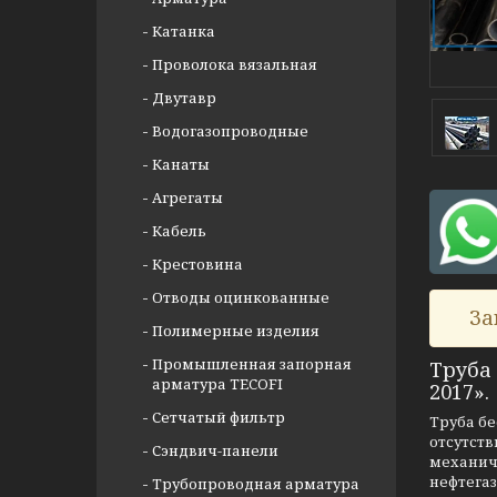
Катанка
Проволока вязальная
Двутавр
Водогазопроводные
Канаты
Агрегаты
Кабель
Крестовина
Отводы оцинкованные
За
Полимерные изделия
Промышленная запорная
Труба
арматура TECOFI
2017».
Сетчатый фильтр
Труба бе
отсутст
Сэндвич-панели
механич
нефтега
Трубопроводная арматура