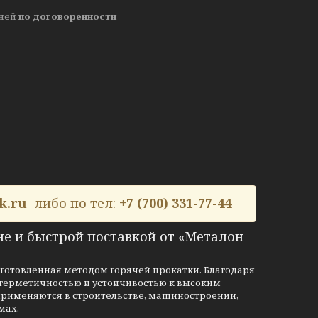
дней
по договоренности
k.ru
либо по тел:
+7 (700) 331-77-44
не и быстрой поставкой от «Металон
зготовленная методом горячей прокатки. Благодаря
 герметичностью и устойчивостью к высоким
рименяются в строительстве, машиностроении,
мах.