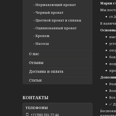
Марки с
Нержавеющий прокат
Мы пост
Черный прокат
ст.2
Цветной прокат и сплавы
В налич
Оцинкованный прокат
Основны
Крепеж
выс
Насосы
уст
отс
О нас
бол
Отзывы
под
про
Доставка и оплата
Дополни
Статьи
Рез
Воз
КОНТАКТЫ
Все
✅ Д
Бесшовн
+7 (700) 331-77-44
качество