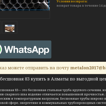
возврат товара в течение 14 
каз можете отправить на почту
metalon2017@b
 бесшовная 83 купить в Алматы по выгодной це
сшовная 83— это бесшовная стальная труба круглого сечения, и
вию сварного шва изделие отличается повышенной прочностью,
еским и температурным нагрузкам. Бесшовные трубы широко п
зовой сфере, энергетике и коммунальных трубопроводных систе