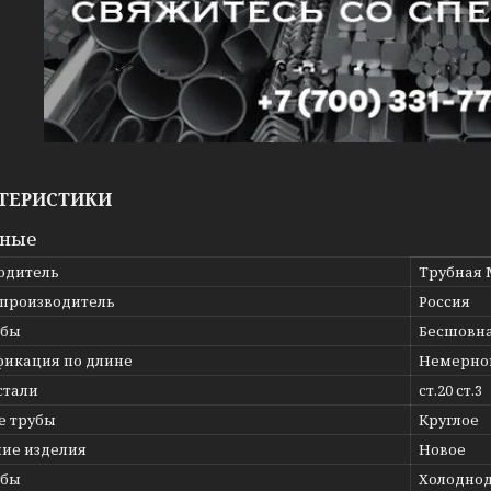
ТЕРИСТИКИ
вные
одитель
Трубная 
 производитель
Россия
убы
Бесшовн
фикация по длине
Немерно
стали
ст.20 ст.3
е трубы
Круглое
ние изделия
Новое
убы
Холодно