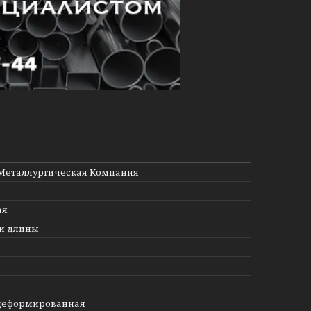
Металлургическая Компания
ая
й длины
деформированная