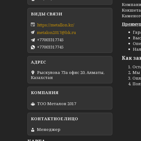
Компан
Кокшетау
Каменог
Преимущ
https://metallon.kz/
Гар
metalon2017@bk.ru
Выс
+77003317745
Опе
+77003317745
Нал
Как за
Ост
Мы 
Рыскулова 73а офис 20, Алматы,
Казахстан
Опл
Пол
ТОО Металон 2017
Менеджер