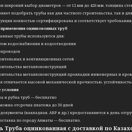
и широкий выбор диаметров — от 12 мм до 426 мм, толщина стенк
оляет подобрать трубы как для частного строительства, так и
дукция полностью сертифицирована и соответствует требования
 применения оцинковонных труб
анные трубы используются для:
тем водоснабжения и водоотведения
опроводов
пительных и вентиляционных сетей
оительства металлоконструкций
оительства металлоконструкций прокладки инженерных и п
л отличается высокой механической прочностью, устойчивостью
 условия
ка и рубка труб — бесплатно
можна отсрочка платежа до 30 дней
 документы (накладная, АВР и др.) предоставляются в день отгр
оставка по городу Алматы — бесплатно.
ь Труба оцинкованная с доставкой по Казах