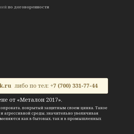
дней
по договоренности
k.ru
либо по тел:
+7 (700) 331-77-44
не от «Металон 2017».
лопроката, покрытый защитным слоем цинка. Такое
 и агрессивной среды, значительно увеличивая
меняются как в бытовых, так и в промышленных