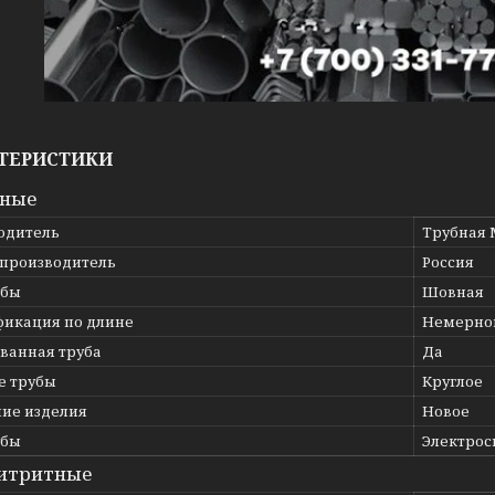
ТЕРИСТИКИ
вные
одитель
Трубная 
 производитель
Россия
убы
Шовная
фикация по длине
Немерно
ванная труба
Да
е трубы
Круглое
ние изделия
Новое
убы
Электрос
итритные