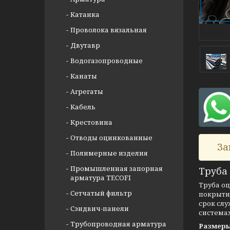
Катанка
Проволока вязальная
Двутавр
Водогазопроводные
Канаты
Агрегаты
Кабель
Крестовина
Отводы оцинкованные
За
Полимерные изделия
Промышленная запорная
Труба
арматура TECOFI
Труба о
Сетчатый фильтр
покрытие
срок сл
Сэндвич-панели
системах
Трубопроводная арматура
Размеры