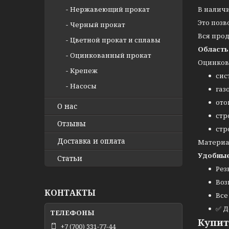
Нержавеющий прокат
В наличи
Это позв
Черный прокат
Вся про
Цветной прокат и сплавы
Область
Оцинкованный прокат
Оцинков
Крепеж
сис
Насосы
газ
ото
О нас
стр
Отзывы
стр
Доставка и оплата
Материа
Удобные
Статьи
Рез
Воз
КОНТАКТЫ
Все
✅ Д
Купит
+7 (700) 331-77-44