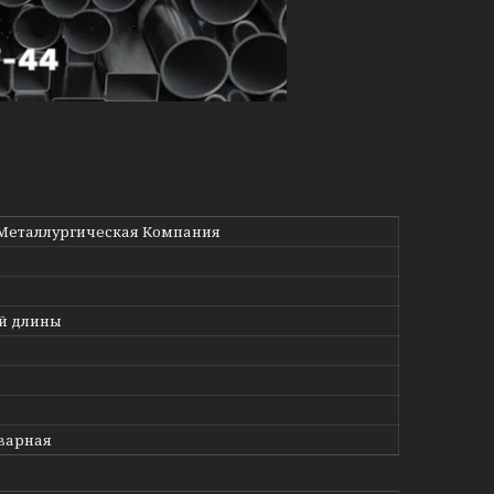
Металлургическая Компания
й длины
варная