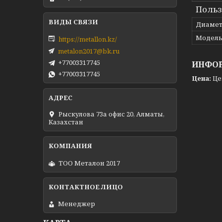
Польз
Диамет
Модел
https://metallon.kz/
metalon2017@bk.ru
+77003317745
ИНФОР
+77003317745
Цена:
Це
Рыскулова 73а офис 20, Алматы,
Казахстан
ТОО Металон 2017
Менеджер