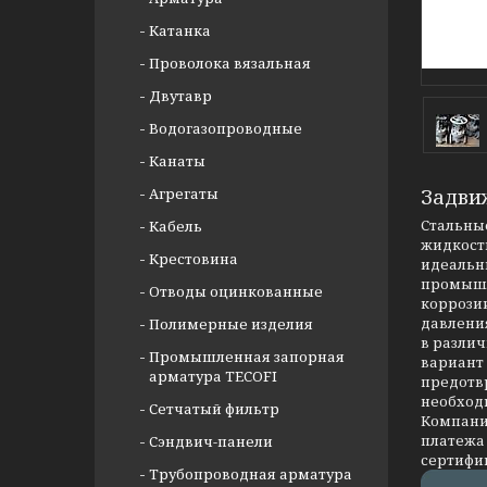
Катанка
Проволока вязальная
Двутавр
Водогазопроводные
Канаты
Агрегаты
Задви
Стальные
Кабель
жидкости
Крестовина
идеальны
промышл
Отводы оцинкованные
коррозии
давлени
Полимерные изделия
в разли
Промышленная запорная
вариант
арматура TECOFI
предотв
необход
Сетчатый фильтр
Компания
платежа 
Сэндвич-панели
сертифи
Трубопроводная арматура