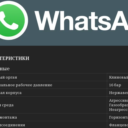
ТЕРИСТИКИ
вные
ый орган
Клиновы
альное рабочее давление
16 бар
ал корпуса
Нержавею
Агрессив
я среда
Газообраз
Неагресс
 монтажа
Горизонт
исоединения
Фланцев