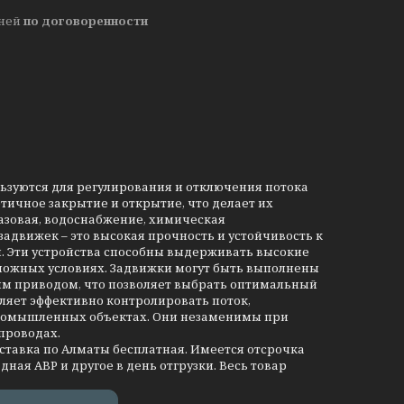
дней
по договоренности
льзуются для регулирования и отключения потока
тичное закрытие и открытие, что делает их
азовая, водоснабжение, химическая
движек – это высокая прочность и устойчивость к
и. Эти устройства способны выдерживать высокие
сложных условиях. Задвижки могут быть выполнены
им приводом, что позволяет выбрать оптимальный
ляет эффективно контролировать поток,
промышленных объектах. Они незаменимы при
проводах.
оставка по Алматы бесплатная. Имеется отсрочка
дная АВР и другое в день отгрузки. Весь товар