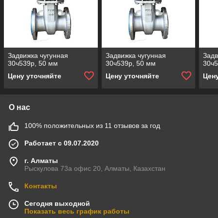
Задвижка чугунная
Задвижка чугунная
Задв
30ч539р, 50 мм
30ч539р, 50 мм
30ч5
Цену уточняйте
Цену уточняйте
Цен
О нас
100% положительных из 11 отзывов за год
Работает с 09.07.2020
г. Алматы
Рыскулова 73а офис 20, Алматы, Казахстан
Контакты
Сегодня выходной
Показать весь график работы