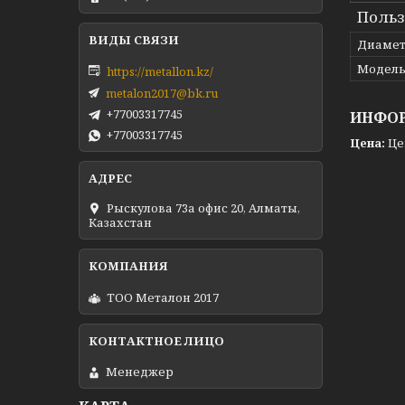
Польз
Диамет
Модел
https://metallon.kz/
metalon2017@bk.ru
+77003317745
ИНФОР
+77003317745
Цена:
Це
Рыскулова 73а офис 20, Алматы,
Казахстан
ТОО Металон 2017
Менеджер