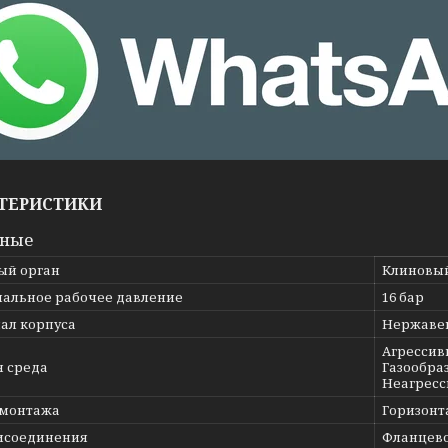
ТЕРИСТИКИ
вные
ый орган
Клиновы
альное рабочее давление
16 бар
ал корпуса
Нержавею
Агрессив
я среда
Газообраз
Неагресс
 монтажа
Горизонт
исоединения
Фланцев