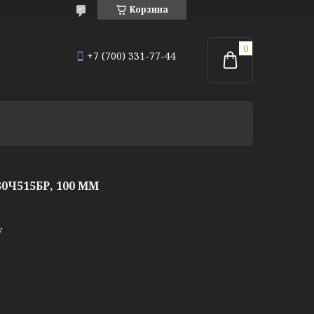
Корзина
+7 (700) 331-77-44
Ч515БР, 100 ММ
у