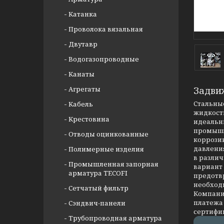
Катанка
Проволока вязальная
Двутавр
Водогазопроводные
Канаты
Агрегаты
Задви
Стальные
Кабель
жидкости
Крестовина
идеальны
промышл
Отводы оцинкованные
коррозии
давлени
Полимерные изделия
в разли
Промышленная запорная
вариант
арматура TECOFI
предотв
необход
Сетчатый фильтр
Компания
платежа 
Сэндвич-панели
сертифи
Трубопроводная арматура