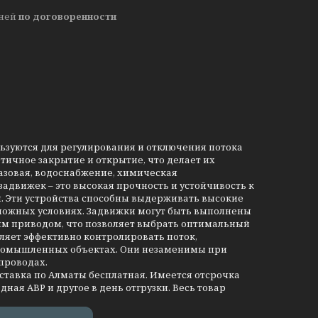
дней
по договоренности
льзуются для регулирования и отключения потока
тичное закрытие и открытие, что делает их
азовая, водоснабжение, химическая
движек – это высокая прочность и устойчивость к
и. Эти устройства способны выдерживать высокие
сложных условиях. Задвижки могут быть выполнены
им приводом, что позволяет выбрать оптимальный
ляет эффективно контролировать поток,
промышленных объектах. Они незаменимы при
проводах.
оставка по Алматы бесплатная. Имеется отсрочка
дная АВР и другое в день отгрузки. Весь товар