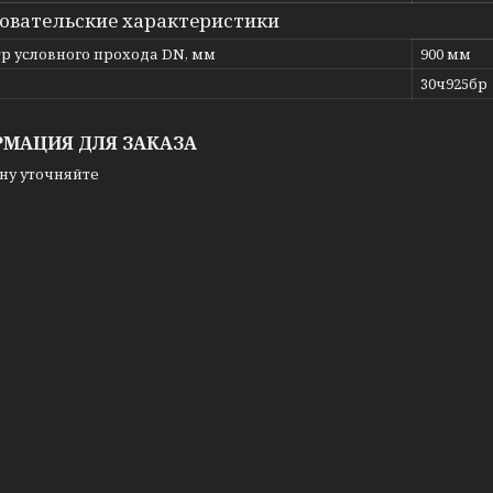
овательские характеристики
р условного прохода DN, мм
900 мм
ь
30ч925бр
МАЦИЯ ДЛЯ ЗАКАЗА
ну уточняйте