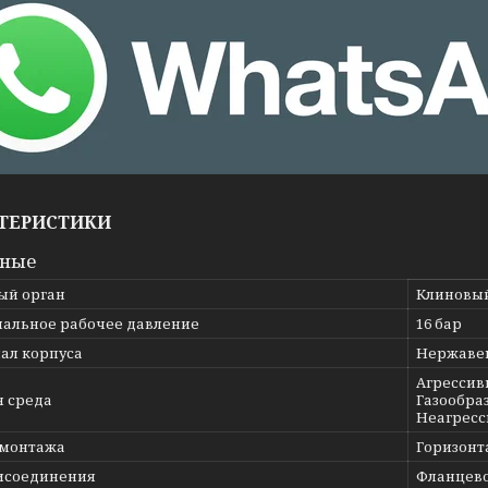
ТЕРИСТИКИ
вные
ый орган
Клиновы
альное рабочее давление
16 бар
ал корпуса
Нержавею
Агрессив
я среда
Газообраз
Неагресс
 монтажа
Горизонт
исоединения
Фланцев