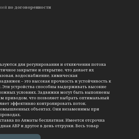
дней
по договоренности
льзуются для регулирования и отключения потока
тичное закрытие и открытие, что делает их
азовая, водоснабжение, химическая
движек – это высокая прочность и устойчивость к
и. Эти устройства способны выдерживать высокие
сложных условиях. Задвижки могут быть выполнены
им приводом, что позволяет выбрать оптимальный
ляет эффективно контролировать поток,
промышленных объектах. Они незаменимы при
проводах.
оставка по Алматы бесплатная. Имеется отсрочка
дная АВР и другое в день отгрузки. Весь товар