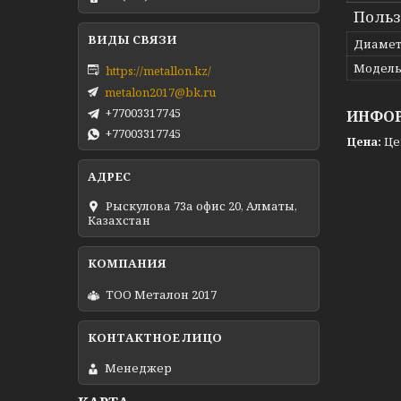
Польз
Диамет
Модел
https://metallon.kz/
metalon2017@bk.ru
+77003317745
ИНФОР
+77003317745
Цена:
Це
Рыскулова 73а офис 20, Алматы,
Казахстан
ТОО Металон 2017
Менеджер