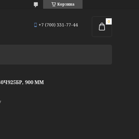
Корзина
+7 (700) 331-77-44
Ч925БР, 900 ММ
у