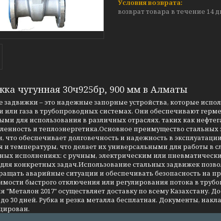
возврат товара в течение 14 
жка чугунная 30ч925бр, 900 мм в Алматы
 задвижки – это надежные запорные устройства, которые испо
 или газа в трубопроводных системах. Они обеспечивают герме
ми для использования в различных отраслях, таких как нефтег
енность и теплоэнергетика.Основное преимущество стальных за
, что обеспечивает долговечность и надежность в эксплуатаци
я и температуры, что делает их универсальными для работы в 
чных исполнениях: с ручным, электрическим или пневматическ
 для конкретных задач.Использование стальных задвижек позво
ращать аварийные ситуации и обеспечивать безопасность на 
имости быстрого отключения или регулирования потока в трубо
 "Металон 2017" осуществляет доставку по всему Казахстану. Д
до 30 дней. Рубка и резка металла бесплатная. Документы, накла
цирован.