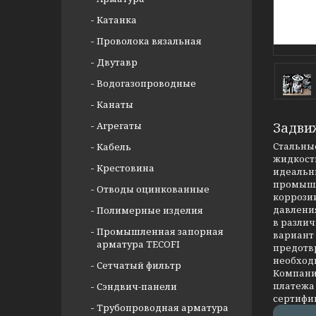
Катанка
Проволока вязальная
Двутавр
Водогазопроводные
Канаты
Агрегаты
Задви
Стальные
Кабель
жидкости
Крестовина
идеальны
промышл
Отводы оцинкованные
коррозии
давлени
Полимерные изделия
в разли
Промышленная запорная
вариант
арматура TECOFI
предотв
необход
Сетчатый фильтр
Компания
платежа 
Сэндвич-панели
сертифи
Трубопроводная арматура