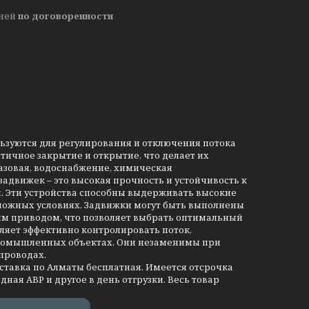
дней
по договоренности
льзуются для регулирования и отключения потока
тичное закрытие и открытие, что делает их
азовая, водоснабжение, химическая
движек – это высокая прочность и устойчивость к
и. Эти устройства способны выдерживать высокие
сложных условиях. Задвижки могут быть выполнены
им приводом, что позволяет выбрать оптимальный
ляет эффективно контролировать поток,
промышленных объектах. Они незаменимы при
проводах.
оставка по Алматы бесплатная. Имеется отсрочка
дная АВР и другое в день отгрузки. Весь товар