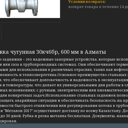
возврат товара в течение 14 
жка чугунная 30кч6бр, 600 мм в Алматы
 задвижки – это надежные запорные устройства, которые испо
 или газа в трубопроводных системах. Они обеспечивают герме
ми для использования в различных отраслях, таких как нефтег
енность и теплоэнергетика.Основное преимущество стальных за
, что обеспечивает долговечность и надежность в эксплуатаци
я и температуры, что делает их универсальными для работы в 
чных исполнениях: с ручным, электрическим или пневматическ
 для конкретных задач.Использование стальных задвижек позво
ращать аварийные ситуации и обеспечивать безопасность на 
имости быстрого отключения или регулирования потока в трубо
 "Металон 2017" осуществляет доставку по всему Казахстану. Д
до 30 дней. Рубка и резка металла бесплатная. Документы, накла
цирован.