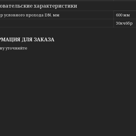
овательские характеристики
р условного прохода DN, мм
600 мм
ь
30кч6бр
МАЦИЯ ДЛЯ ЗАКАЗА
ну уточняйте