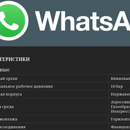
ТЕРИСТИКИ
вные
ый орган
Клиновы
альное рабочее давление
16 бар
ал корпуса
Нержавею
Агрессив
я среда
Газообраз
Неагресс
 монтажа
Горизонт
исоединения
Фланцев