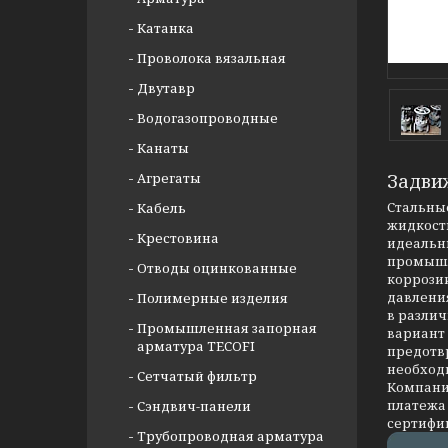
Катанка
Проволока вязальная
Двутавр
Водогазопроводные
Канаты
Агрегаты
Задви
Стальные
Кабель
жидкости
Крестовина
идеальны
промышл
Отводы оцинкованные
коррозии
давлени
Полимерные изделия
в разли
Промышленная запорная
вариант
арматура TECOFI
предотв
необход
Сетчатый фильтр
Компания
платежа 
Сэндвич-панели
сертифи
Трубопроводная арматура