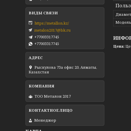
Польз
Диамет
Модел
https://metallon.kz/
metalon2017@bk.ru
+77003317745
ИНФОР
+77003317745
Цена:
Це
Рыскулова 73а офис 20, Алматы,
Казахстан
ТОО Металон 2017
Менеджер