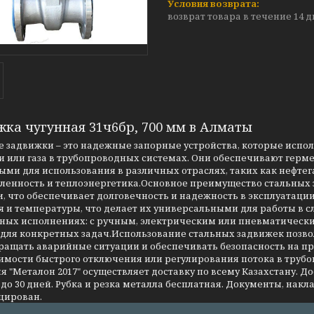
возврат товара в течение 14 
жка чугунная 31ч6бр, 700 мм в Алматы
 задвижки – это надежные запорные устройства, которые испо
 или газа в трубопроводных системах. Они обеспечивают герме
ми для использования в различных отраслях, таких как нефтег
енность и теплоэнергетика.Основное преимущество стальных за
, что обеспечивает долговечность и надежность в эксплуатаци
я и температуры, что делает их универсальными для работы в 
чных исполнениях: с ручным, электрическим или пневматическ
 для конкретных задач.Использование стальных задвижек позво
ращать аварийные ситуации и обеспечивать безопасность на 
имости быстрого отключения или регулирования потока в трубо
 "Металон 2017" осуществляет доставку по всему Казахстану. Д
до 30 дней. Рубка и резка металла бесплатная. Документы, накла
цирован.