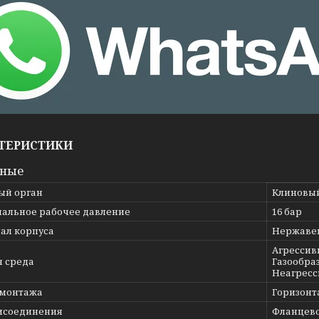
ТЕРИСТИКИ
вные
ый орган
Клиновы
альное рабочее давление
16 бар
ал корпуса
Нержавею
Агрессив
я среда
Газообраз
Неагресс
 монтажа
Горизонт
исоединения
Фланцев