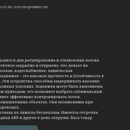
дней
по договоренности
льзуются для регулирования и отключения потока
тичное закрытие и открытие, что делает их
азовая, водоснабжение, химическая
движек – это высокая прочность и устойчивость к
и. Эти устройства способны выдерживать высокие
сложных условиях. Задвижки могут быть выполнены
им приводом, что позволяет выбрать оптимальный
ляет эффективно контролировать поток,
промышленных объектах. Они незаменимы при
проводах.
оставка по Алматы бесплатная. Имеется отсрочка
дная АВР и другое в день отгрузки. Весь товар