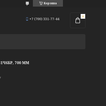
Корзина
+7 (700) 331-77-44
Ч6БР, 700 ММ
у