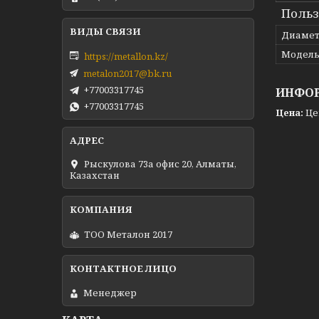
Польз
Диамет
Модел
https://metallon.kz/
metalon2017@bk.ru
+77003317745
ИНФОР
+77003317745
Цена:
Це
Рыскулова 73а офис 20, Алматы,
Казахстан
ТОО Металон 2017
Менеджер