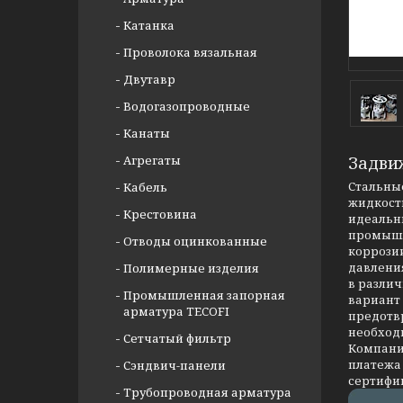
Катанка
Проволока вязальная
Двутавр
Водогазопроводные
Канаты
Агрегаты
Задви
Стальные
Кабель
жидкости
Крестовина
идеальны
промышл
Отводы оцинкованные
коррозии
давлени
Полимерные изделия
в разли
Промышленная запорная
вариант
арматура TECOFI
предотв
необход
Сетчатый фильтр
Компания
платежа 
Сэндвич-панели
сертифи
Трубопроводная арматура