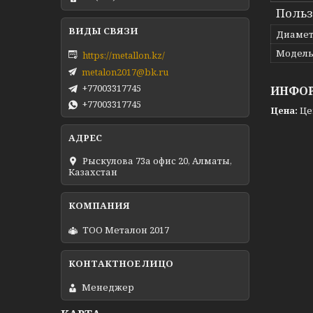
Польз
Диамет
Модел
https://metallon.kz/
metalon2017@bk.ru
+77003317745
ИНФОР
+77003317745
Цена:
Це
Рыскулова 73а офис 20, Алматы,
Казахстан
ТОО Металон 2017
Менеджер