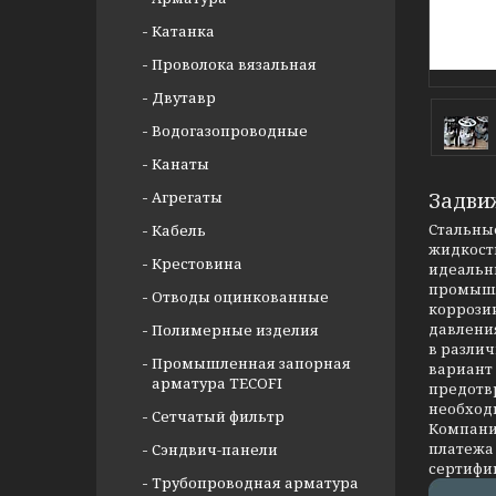
Катанка
Проволока вязальная
Двутавр
Водогазопроводные
Канаты
Агрегаты
Задви
Стальные
Кабель
жидкости
Крестовина
идеальны
промышл
Отводы оцинкованные
коррозии
давлени
Полимерные изделия
в разли
Промышленная запорная
вариант
арматура TECOFI
предотв
необход
Сетчатый фильтр
Компания
платежа 
Сэндвич-панели
сертифи
Трубопроводная арматура