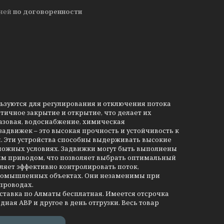
дней
по договоренности
льзуются для регулирования и отключения потока
тичное закрытие и открытие, что делает их
азовая, водоснабжение, химическая
движек – это высокая прочность и устойчивость к
и. Эти устройства способны выдерживать высокие
сложных условиях. Задвижки могут быть выполнены
им приводом, что позволяет выбрать оптимальный
ляет эффективно контролировать поток,
промышленных объектах. Они незаменимы при
проводах.
оставка по Алматы бесплатная. Имеется отсрочка
дная АВР и другое в день отгрузки. Весь товар