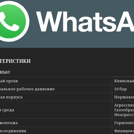
ТЕРИСТИКИ
вные
ый орган
Клиновы
альное рабочее давление
16 бар
ал корпуса
Нержавею
Агрессив
я среда
Газообраз
Неагресс
 монтажа
Горизонт
исоединения
Фланцев