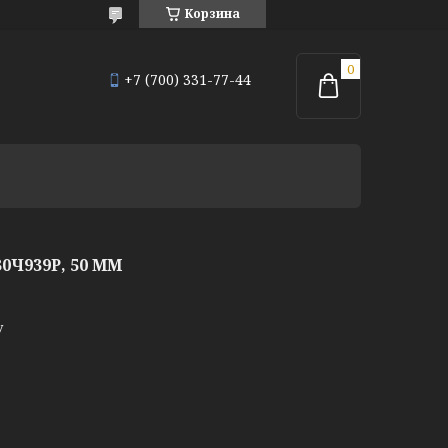
Корзина
+7 (700) 331-77-44
Ч939Р, 50 ММ
у