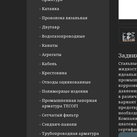
Катанка
Проволока вязальная
Двутавр
Водогазопроводные
Канаты
Агрегаты
Задви
Стальные
Кабель
жидкости
Крестовина
идеальны
промышл
Отводы оцинкованные
коррозии
давлени
Полимерные изделия
в разли
Промышленная запорная
вариант
арматура TECOFI
предотв
необход
Сетчатый фильтр
Компания
платежа 
Сэндвич-панели
сертифи
Трубопроводная арматура