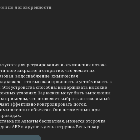
дней
по договоренности
льзуются для регулирования и отключения потока
тичное закрытие и открытие, что делает их
азовая, водоснабжение, химическая
движек – это высокая прочность и устойчивость к
и. Эти устройства способны выдерживать высокие
сложных условиях. Задвижки могут быть выполнены
им приводом, что позволяет выбрать оптимальный
ляет эффективно контролировать поток,
промышленных объектах. Они незаменимы при
проводах.
оставка по Алматы бесплатная. Имеется отсрочка
дная АВР и другое в день отгрузки. Весь товар