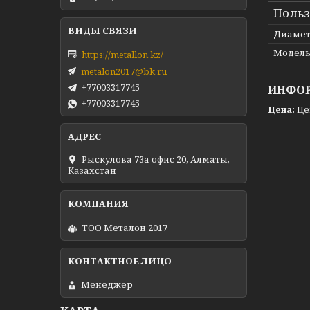
Польз
Диамет
Модел
https://metallon.kz/
metalon2017@bk.ru
+77003317745
ИНФОР
+77003317745
Цена:
Це
Рыскулова 73а офис 20, Алматы,
Казахстан
ТОО Металон 2017
Менеджер