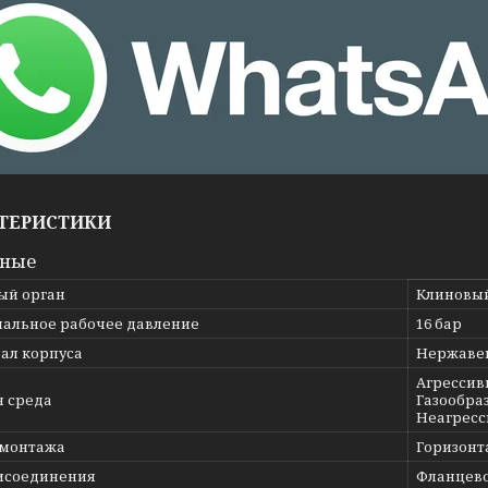
ТЕРИСТИКИ
вные
ый орган
Клиновы
альное рабочее давление
16 бар
ал корпуса
Нержавею
Агрессив
я среда
Газообраз
Неагресс
 монтажа
Горизонт
исоединения
Фланцев