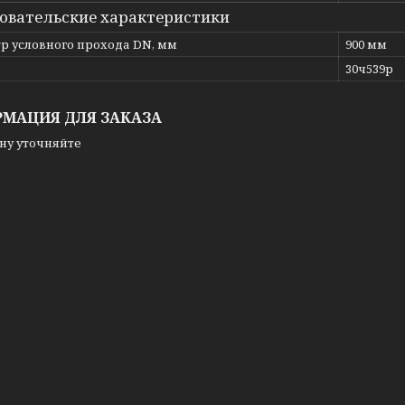
овательские характеристики
р условного прохода DN, мм
900 мм
ь
30ч539р
МАЦИЯ ДЛЯ ЗАКАЗА
ну уточняйте