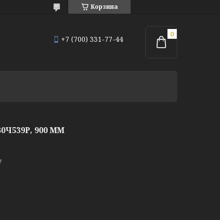
Корзина
+7 (700) 331-77-44
Ч539Р, 900 ММ
у