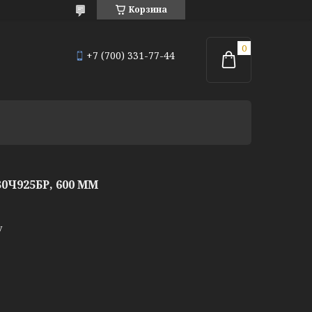
Корзина
+7 (700) 331-77-44
Ч925БР, 600 ММ
у