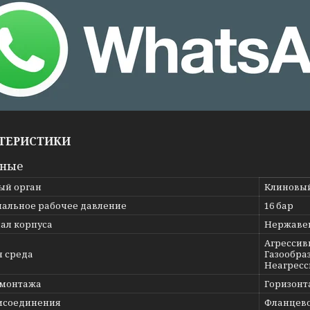
ТЕРИСТИКИ
вные
ый орган
Клиновы
альное рабочее давление
16 бар
ал корпуса
Нержавею
Агрессив
я среда
Газообраз
Неагресс
 монтажа
Горизонт
исоединения
Фланцев