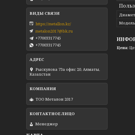
Польз
Диамет
Модел
https://metallon.kz/
metalon2017@bk.ru
+77003317745
ИНФОР
+77003317745
Цена:
Це
Рыскулова 73а офис 20, Алматы,
Казахстан
ТОО Металон 2017
Менеджер