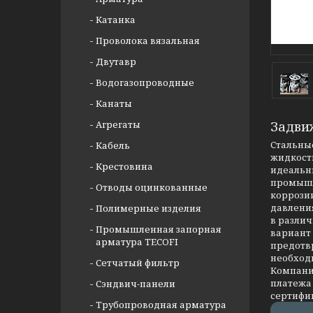
Катанка
Проволока вязальная
Двутавр
Водогазопроводные
Канаты
Агрегаты
Задви
Стальные
Кабель
жидкости
Крестовина
идеальны
промышл
Отводы оцинкованные
коррозии
давлени
Полимерные изделия
в разли
Промышленная запорная
вариант
арматура TECOFI
предотв
необход
Сетчатый фильтр
Компания
платежа 
Сэндвич-панели
сертифи
Трубопроводная арматура