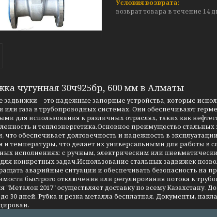
возврат товара в течение 14 
жка чугунная 30ч925бр, 600 мм в Алматы
 задвижки – это надежные запорные устройства, которые испо
 или газа в трубопроводных системах. Они обеспечивают герме
ми для использования в различных отраслях, таких как нефтег
енность и теплоэнергетика.Основное преимущество стальных за
, что обеспечивает долговечность и надежность в эксплуатаци
я и температуры, что делает их универсальными для работы в 
чных исполнениях: с ручным, электрическим или пневматическ
 для конкретных задач.Использование стальных задвижек позво
ращать аварийные ситуации и обеспечивать безопасность на 
имости быстрого отключения или регулирования потока в трубо
 "Металон 2017" осуществляет доставку по всему Казахстану. Д
до 30 дней. Рубка и резка металла бесплатная. Документы, накла
цирован.