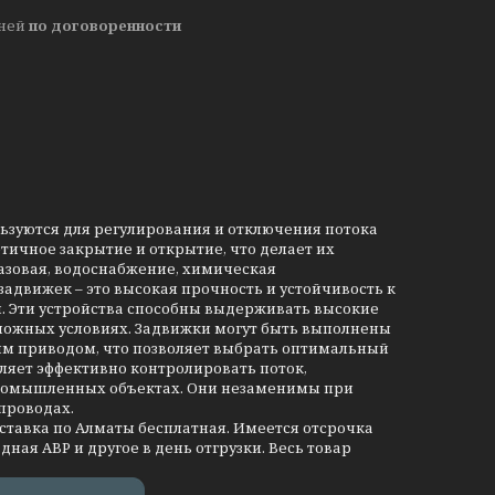
дней
по договоренности
льзуются для регулирования и отключения потока
тичное закрытие и открытие, что делает их
азовая, водоснабжение, химическая
движек – это высокая прочность и устойчивость к
и. Эти устройства способны выдерживать высокие
сложных условиях. Задвижки могут быть выполнены
им приводом, что позволяет выбрать оптимальный
ляет эффективно контролировать поток,
промышленных объектах. Они незаменимы при
проводах.
оставка по Алматы бесплатная. Имеется отсрочка
дная АВР и другое в день отгрузки. Весь товар