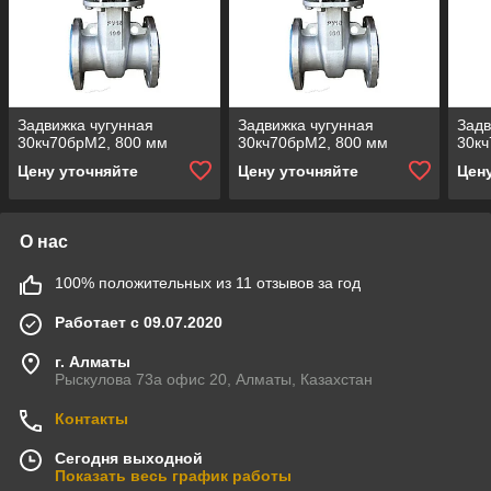
Задвижка чугунная
Задвижка чугунная
Задв
30кч70брМ2, 800 мм
30кч70брМ2, 800 мм
30кч
Цену уточняйте
Цену уточняйте
Цен
О нас
100% положительных из 11 отзывов за год
Работает с 09.07.2020
г. Алматы
Рыскулова 73а офис 20, Алматы, Казахстан
Контакты
Сегодня выходной
Показать весь график работы