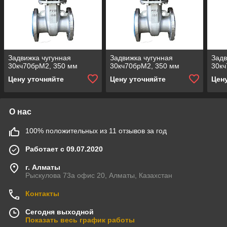
Задвижка чугунная
Задвижка чугунная
Задв
30кч70брМ2, 350 мм
30кч70брМ2, 350 мм
30кч
Цену уточняйте
Цену уточняйте
Цен
О нас
100% положительных из 11 отзывов за год
Работает с 09.07.2020
г. Алматы
Рыскулова 73а офис 20, Алматы, Казахстан
Контакты
Сегодня выходной
Показать весь график работы