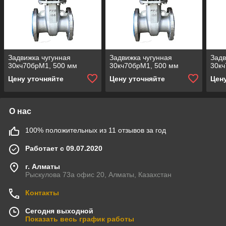
Задвижка чугунная
Задвижка чугунная
Задв
30кч70брМ1, 500 мм
30кч70брМ1, 500 мм
30кч
Цену уточняйте
Цену уточняйте
Цен
О нас
100% положительных из 11 отзывов за год
Работает с 09.07.2020
г. Алматы
Рыскулова 73а офис 20, Алматы, Казахстан
Контакты
Сегодня выходной
Показать весь график работы