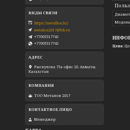
Польз
Диамет
Модел
https://metallon.kz/
metalon2017@bk.ru
+77003317745
ИНФОР
+77003317745
Цена:
Це
Рыскулова 73а офис 20, Алматы,
Казахстан
ТОО Металон 2017
Менеджер