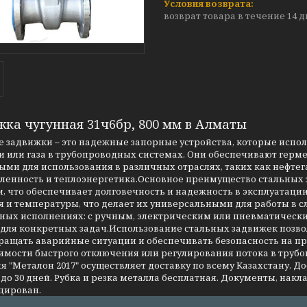
возврат товара в течение 14 
жка чугунная 31ч6бр, 800 мм в Алматы
 задвижки – это надежные запорные устройства, которые испо
 или газа в трубопроводных системах. Они обеспечивают герме
ми для использования в различных отраслях, таких как нефтег
енность и теплоэнергетика.Основное преимущество стальных за
, что обеспечивает долговечность и надежность в эксплуатаци
я и температуры, что делает их универсальными для работы в 
чных исполнениях: с ручным, электрическим или пневматическ
 для конкретных задач.Использование стальных задвижек позво
ращать аварийные ситуации и обеспечивать безопасность на 
имости быстрого отключения или регулирования потока в трубо
 "Металон 2017" осуществляет доставку по всему Казахстану. Д
до 30 дней. Рубка и резка металла бесплатная. Документы, накла
цирован.