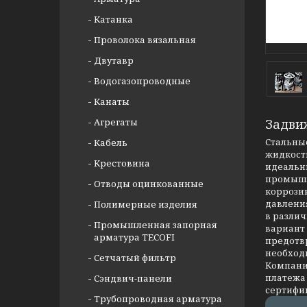
Катанка
Проволока вязальная
Двутавр
Водогазопроводные
Канаты
Агрегаты
Задви
Стальные
Кабель
жидкости
Крестовина
идеальны
промышл
Отводы оцинкованные
коррозии
давлени
Полимерные изделия
в разли
Промышленная запорная
вариант
арматура TECOFI
предотв
необход
Сетчатый фильтр
Компания
платежа 
Сэндвич-панели
сертифи
Трубопроводная арматура