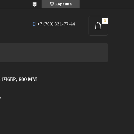
Корзина
+7 (700) 331-77-44
Ч6БР, 800 ММ
у