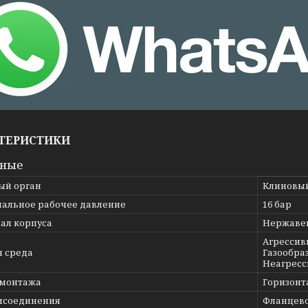
ТЕРИСТИКИ
вные
ый орган
Клиновы
альное рабочее давление
16 бар
ал корпуса
Нержавею
Агрессив
я среда
Газообраз
Неагресс
 монтажа
Горизонт
исоединения
Фланцев