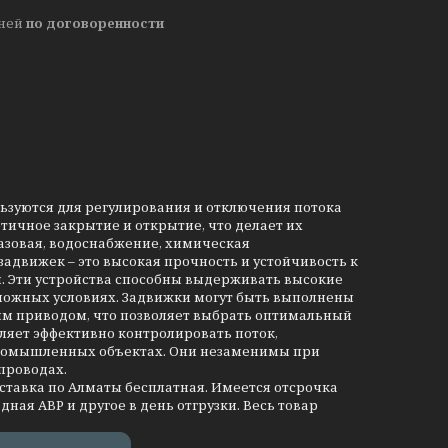
дней
по договоренности
льзуются для регулирования и отключения потока
тичное закрытие и открытие, что делает их
азовая, водоснабжение, химическая
движек – это высокая прочность и устойчивость к
и. Эти устройства способны выдерживать высокие
сложных условиях. Задвижки могут быть выполнены
им приводом, что позволяет выбрать оптимальный
ляет эффективно контролировать поток,
промышленных объектах. Они незаменимы при
проводах.
оставка по Алматы бесплатная. Имеется отсрочка
дная АВР и другое в день отгрузки. Весь товар