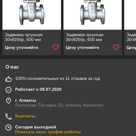
Задвижка чугунная
Задвижка чугунная
Задв
30ч925бр, 600 мм
30ч925бр, 600 мм
30ч9
Цену уточняйте
Цену уточняйте
Цен
О нас
100% положительных из 11 отзывов за год
Работает с 09.07.2020
г. Алматы
Рыскулова 73а офис 20, Алматы, Казахстан
Контакты
Сегодня выходной
Показать весь график работы