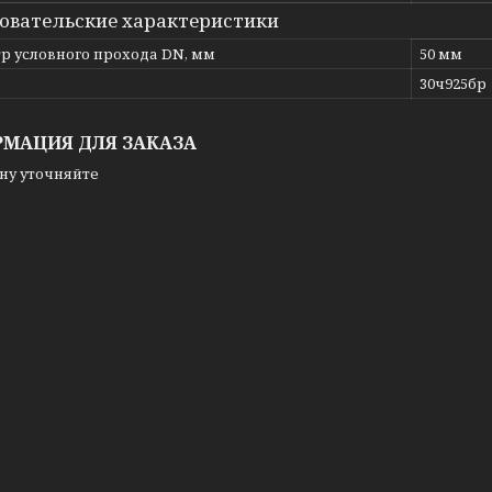
овательские характеристики
р условного прохода DN, мм
50 мм
ь
30ч925бр
МАЦИЯ ДЛЯ ЗАКАЗА
ну уточняйте