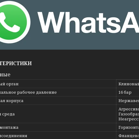
ТЕРИСТИКИ
вные
ый орган
Клиновы
альное рабочее давление
16 бар
ал корпуса
Нержавею
Агрессив
я среда
Газообраз
Неагресс
 монтажа
Горизонт
исоединения
Фланцев