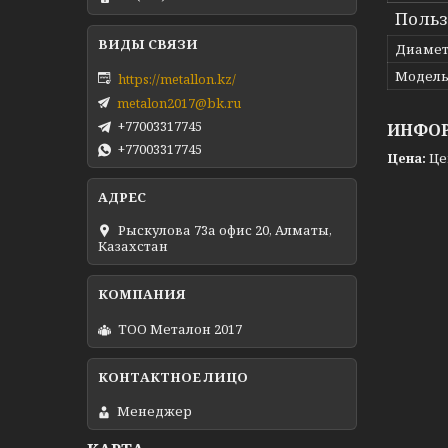
Польз
Диамет
Модел
https://metallon.kz/
metalon2017@bk.ru
+77003317745
ИНФОР
+77003317745
Цена:
Це
Рыскулова 73а офис 20, Алматы,
Казахстан
ТОО Металон 2017
Менеджер