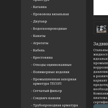
Катанка
Проволока вязальная
Двутавр
Водогазопроводные
Канаты
Агрегаты
Задви
Стальные
Кабель
жидкости
Крестовина
идеальны
промышл
Отводы оцинкованные
коррозии
давлени
Полимерные изделия
в разли
Промышленная запорная
вариант
арматура TECOFI
предотв
необход
Сетчатый фильтр
Компания
платежа 
Сэндвич-панели
сертифи
Трубопроводная арматура