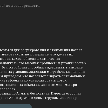
дней
по договоренности
льзуются для регулирования и отключения потока
тичное закрытие и открытие, что делает их
азовая, водоснабжение, химическая
движек – это высокая прочность и устойчивость к
и. Эти устройства способны выдерживать высокие
сложных условиях. Задвижки могут быть выполнены
им приводом, что позволяет выбрать оптимальный
ляет эффективно контролировать поток,
промышленных объектах. Они незаменимы при
проводах.
оставка по Алматы бесплатная. Имеется отсрочка
дная АВР и другое в день отгрузки. Весь товар