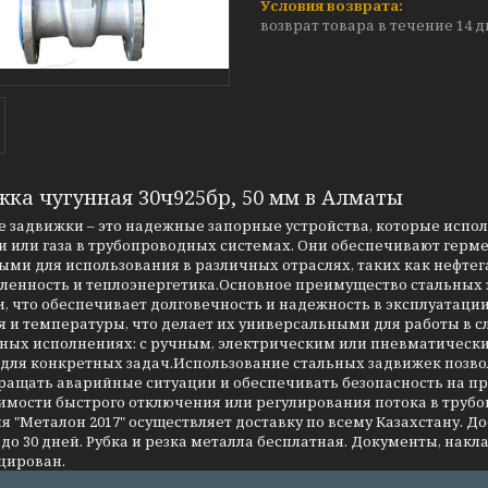
возврат товара в течение 14 
жка чугунная 30ч925бр, 50 мм в Алматы
 задвижки – это надежные запорные устройства, которые испо
 или газа в трубопроводных системах. Они обеспечивают герме
ми для использования в различных отраслях, таких как нефтег
енность и теплоэнергетика.Основное преимущество стальных за
, что обеспечивает долговечность и надежность в эксплуатаци
я и температуры, что делает их универсальными для работы в 
чных исполнениях: с ручным, электрическим или пневматическ
 для конкретных задач.Использование стальных задвижек позво
ращать аварийные ситуации и обеспечивать безопасность на 
имости быстрого отключения или регулирования потока в трубо
 "Металон 2017" осуществляет доставку по всему Казахстану. Д
до 30 дней. Рубка и резка металла бесплатная. Документы, накла
цирован.