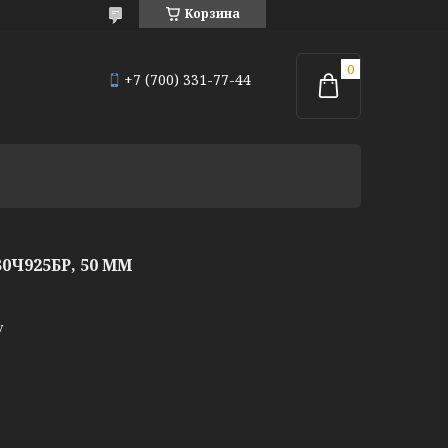
Корзина
+7 (700) 331-77-44
Ч925БР, 50 ММ
у