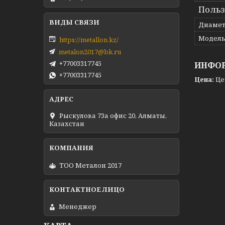
Польз
Диамет
Модел
https://metallon.kz/
metalon2017@bk.ru
+77003317745
ИНФОР
+77003317745
Цена:
Це
Рыскулова 73а офис 20, Алматы,
Казахстан
ТОО Металон 2017
Менеджер