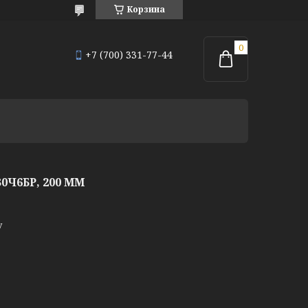
Корзина
+7 (700) 331-77-44
Ч6БР, 200 ММ
у