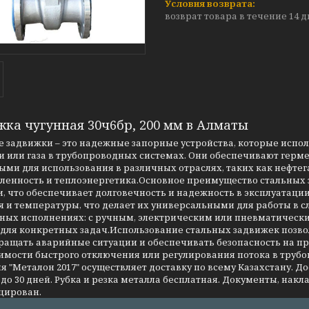
возврат товара в течение 14 
жка чугунная 30ч6бр, 200 мм в Алматы
 задвижки – это надежные запорные устройства, которые испо
 или газа в трубопроводных системах. Они обеспечивают герме
ми для использования в различных отраслях, таких как нефтег
енность и теплоэнергетика.Основное преимущество стальных за
, что обеспечивает долговечность и надежность в эксплуатаци
я и температуры, что делает их универсальными для работы в 
чных исполнениях: с ручным, электрическим или пневматическ
 для конкретных задач.Использование стальных задвижек позво
ращать аварийные ситуации и обеспечивать безопасность на 
имости быстрого отключения или регулирования потока в трубо
 "Металон 2017" осуществляет доставку по всему Казахстану. Д
до 30 дней. Рубка и резка металла бесплатная. Документы, накла
цирован.