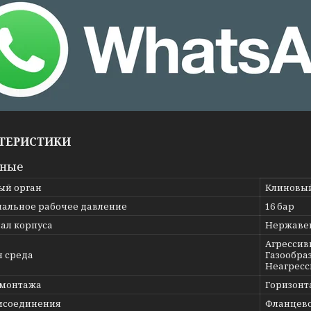
ТЕРИСТИКИ
вные
ый орган
Клиновы
альное рабочее давление
16 бар
ал корпуса
Нержавею
Агрессив
я среда
Газообраз
Неагресс
 монтажа
Горизонт
исоединения
Фланцев