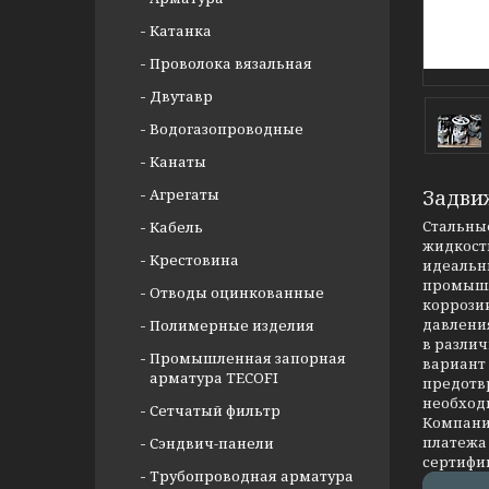
Катанка
Проволока вязальная
Двутавр
Водогазопроводные
Канаты
Агрегаты
Задви
Стальные
Кабель
жидкости
Крестовина
идеальны
промышл
Отводы оцинкованные
коррозии
давлени
Полимерные изделия
в разли
Промышленная запорная
вариант
арматура TECOFI
предотв
необход
Сетчатый фильтр
Компания
платежа 
Сэндвич-панели
сертифи
Трубопроводная арматура