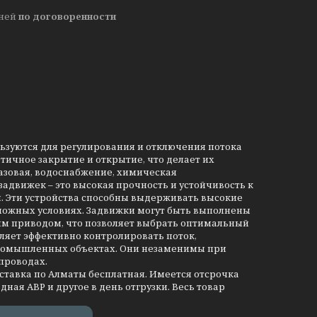
дней
по договоренности
льзуются для регулирования и отключения потока
тичное закрытие и открытие, что делает их
азовая, водоснабжение, химическая
движек – это высокая прочность и устойчивость к
и. Эти устройства способны выдерживать высокие
сложных условиях. Задвижки могут быть выполнены
им приводом, что позволяет выбрать оптимальный
ляет эффективно контролировать поток,
промышленных объектах. Они незаменимы при
проводах.
оставка по Алматы бесплатная. Имеется отсрочка
дная АВР и другое в день отгрузки. Весь товар