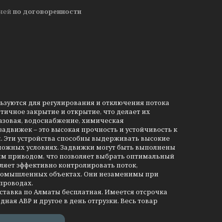
дней
по договоренности
льзуются для регулирования и отключения потока
тичное закрытие и открытие, что делает их
азовая, водоснабжение, химическая
движек – это высокая прочность и устойчивость к
и. Эти устройства способны выдерживать высокие
сложных условиях. Задвижки могут быть выполнены
им приводом, что позволяет выбрать оптимальный
ляет эффективно контролировать поток,
промышленных объектах. Они незаменимы при
проводах.
оставка по Алматы бесплатная. Имеется отсрочка
дная АВР и другое в день отгрузки. Весь товар