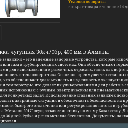
возврат товара в течение 14 
жка чугунная 30кч70бр, 400 мм в Алматы
 задвижки – это надежные запорные устройства, которые испо
 или газа в трубопроводных системах. Они обеспечивают герме
ми для использования в различных отраслях, таких как нефтег
енность и теплоэнергетика.Основное преимущество стальных за
, что обеспечивает долговечность и надежность в эксплуатаци
я и температуры, что делает их универсальными для работы в 
чных исполнениях: с ручным, электрическим или пневматическ
 для конкретных задач.Использование стальных задвижек позво
ращать аварийные ситуации и обеспечивать безопасность на 
имости быстрого отключения или регулирования потока в трубо
 "Металон 2017" осуществляет доставку по всему Казахстану. Д
до 30 дней. Рубка и резка металла бесплатная. Документы, накла
цирован.