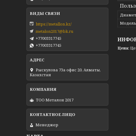
Польз
Диамет
Модел
https://metallon.kz/
metalon2017@bk.ru
+77003317745
ИНФОР
+77003317745
Цена:
Це
Рыскулова 73а офис 20, Алматы,
Казахстан
ТОО Металон 2017
Менеджер