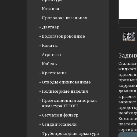
Катанка
Проволока вязальная
Двутавр
Водогазопроводные
Канаты
Агрегаты
Задви
Стальные
Кабель
жидкости
Крестовина
идеальны
промышл
Отводы оцинкованные
коррозии
давлени
Полимерные изделия
в разли
Промышленная запорная
вариант
арматура TECOFI
предотв
необход
Сетчатый фильтр
Компания
платежа 
Сэндвич-панели
сертифи
Трубопроводная арматура