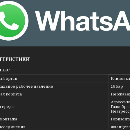
ТЕРИСТИКИ
вные
ый орган
Клиновы
альное рабочее давление
16 бар
ал корпуса
Нержавею
Агрессив
я среда
Газообраз
Неагресс
 монтажа
Горизонт
исоединения
Фланцев