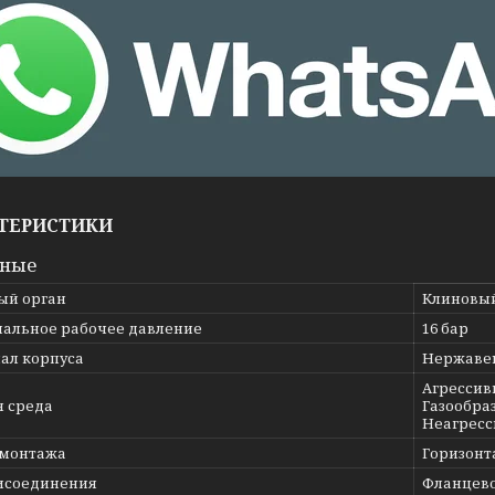
ТЕРИСТИКИ
вные
ый орган
Клиновы
альное рабочее давление
16 бар
ал корпуса
Нержавею
Агрессив
я среда
Газообраз
Неагресс
 монтажа
Горизонт
исоединения
Фланцев