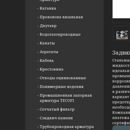
Катанка
Проволока вязальная
Двутавр
Водогазопроводные
Канаты
Агрегаты
Задви
Стальные
Кабель
жидкости
Крестовина
идеальны
промышл
Отводы оцинкованные
коррозии
давлени
Полимерные изделия
в разли
Промышленная запорная
вариант
арматура TECOFI
предотв
необход
Сетчатый фильтр
Компания
платежа 
Сэндвич-панели
сертифи
Трубопроводная арматура