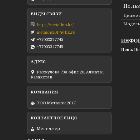
Польз
Диамет
Модел
https://metallon.kz/
metalon2017@bk.ru
+77003317745
ИНФОР
+77003317745
Цена:
Це
Рыскулова 73а офис 20, Алматы,
Казахстан
ТОО Металон 2017
Менеджер