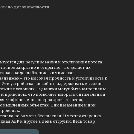
дней
по договоренности
льзуются для регулирования и отключения потока
тичное закрытие и открытие, что делает их
азовая, водоснабжение, химическая
движек – это высокая прочность и устойчивость к
и. Эти устройства способны выдерживать высокие
сложных условиях. Задвижки могут быть выполнены
им приводом, что позволяет выбрать оптимальный
ляет эффективно контролировать поток,
промышленных объектах. Они незаменимы при
проводах.
оставка по Алматы бесплатная. Имеется отсрочка
дная АВР и другое в день отгрузки. Весь товар