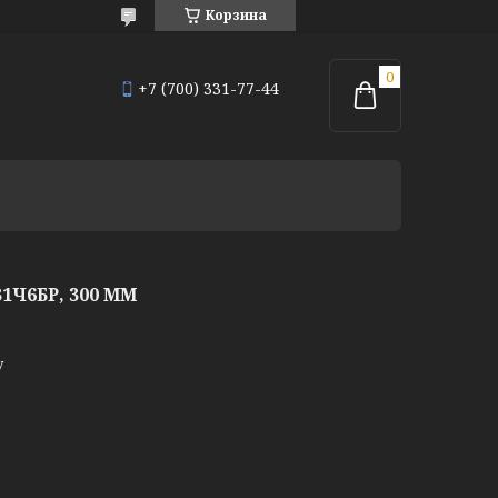
Корзина
+7 (700) 331-77-44
Ч6БР, 300 ММ
у