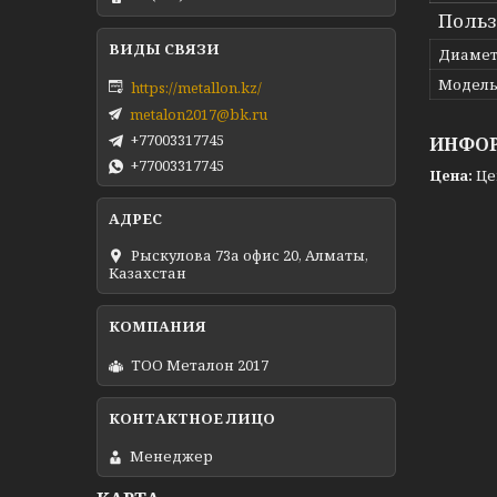
Польз
Диамет
Модел
https://metallon.kz/
metalon2017@bk.ru
+77003317745
ИНФОР
+77003317745
Цена:
Це
Рыскулова 73а офис 20, Алматы,
Казахстан
ТОО Металон 2017
Менеджер