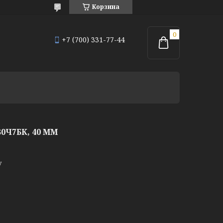
Корзина
+7 (700) 331-77-44
0Ч7БК, 40 ММ
у