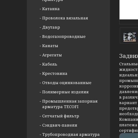
Катанка
Проволока вязальная
Двутавр
Водогазопроводные
Канаты
Агрегаты
Задви
Стальные
Кабель
жидкости
Крестовина
идеальны
промышл
Отводы оцинкованные
коррозии
давлени
Полимерные изделия
в разли
Промышленная запорная
вариант
арматура TECOFI
предотв
необход
Сетчатый фильтр
Компания
платежа 
Сэндвич-панели
сертифи
Трубопроводная арматура