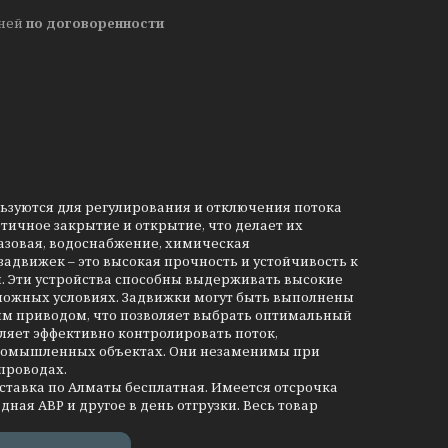
дней
по договоренности
льзуются для регулирования и отключения потока
тичное закрытие и открытие, что делает их
азовая, водоснабжение, химическая
движек – это высокая прочность и устойчивость к
и. Эти устройства способны выдерживать высокие
сложных условиях. Задвижки могут быть выполнены
им приводом, что позволяет выбрать оптимальный
ляет эффективно контролировать поток,
промышленных объектах. Они незаменимы при
проводах.
оставка по Алматы бесплатная. Имеется отсрочка
дная АВР и другое в день отгрузки. Весь товар