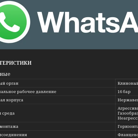
ТЕРИСТИКИ
вные
ый орган
Клиновы
альное рабочее давление
16 бар
ал корпуса
Нержавею
Агрессив
я среда
Газообраз
Неагресс
 монтажа
Горизонт
исоединения
Фланцев