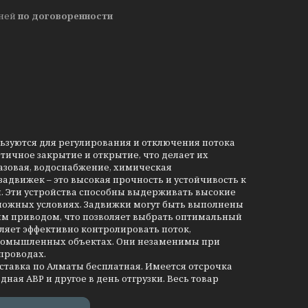
дней
по договоренности
льзуются для регулирования и отключения потока
тичное закрытие и открытие, что делает их
азовая, водоснабжение, химическая
движек – это высокая прочность и устойчивость к
и. Эти устройства способны выдерживать высокие
сложных условиях. Задвижки могут быть выполнены
им приводом, что позволяет выбрать оптимальный
ляет эффективно контролировать поток,
промышленных объектах. Они незаменимы при
проводах.
оставка по Алматы бесплатная. Имеется отсрочка
дная АВР и другое в день отгрузки. Весь товар