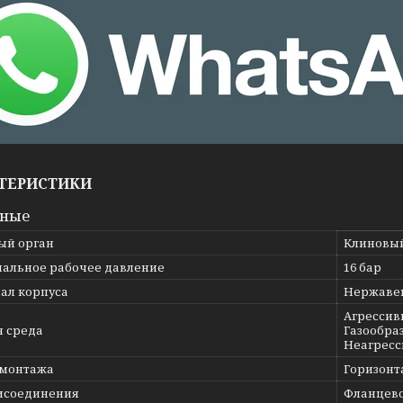
ТЕРИСТИКИ
вные
ый орган
Клиновы
альное рабочее давление
16 бар
ал корпуса
Нержавею
Агрессив
я среда
Газообраз
Неагресс
 монтажа
Горизонт
исоединения
Фланцев