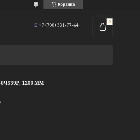
Корзина
+7 (700) 331-77-44
Ч539Р, 1200 ММ
у