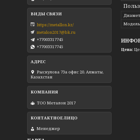
Польз
Диамет
Модел
https://metallon.kz/
metalon2017@bk.ru
+77003317745
ИНФОР
+77003317745
Цена:
Це
Рыскулова 73а офис 20, Алматы,
Казахстан
ТОО Металон 2017
Менеджер