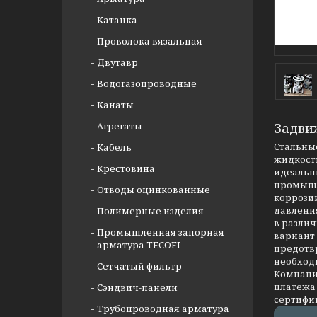
Катанка
Проволока вязальная
Двутавр
Водогазопроводные
Канаты
Агрегаты
Задви
Стальные
Кабель
жидкости
Крестовина
идеальны
промышл
Отводы оцинкованные
коррозии
давлени
Полимерные изделия
в разли
Промышленная запорная
вариант
арматура TECOFI
предотв
необход
Сетчатый фильтр
Компания
платежа 
Сэндвич-панели
сертифи
Трубопроводная арматура