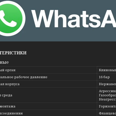
ТЕРИСТИКИ
вные
ый орган
Клиновы
альное рабочее давление
16 бар
ал корпуса
Нержавею
Агрессив
я среда
Газообраз
Неагресс
 монтажа
Горизонт
исоединения
Фланцев