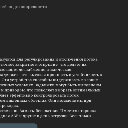
дней
по договоренности
льзуются для регулирования и отключения потока
тичное закрытие и открытие, что делает их
азовая, водоснабжение, химическая
движек – это высокая прочность и устойчивость к
и. Эти устройства способны выдерживать высокие
сложных условиях. Задвижки могут быть выполнены
им приводом, что позволяет выбрать оптимальный
ляет эффективно контролировать поток,
промышленных объектах. Они незаменимы при
проводах.
оставка по Алматы бесплатная. Имеется отсрочка
дная АВР и другое в день отгрузки. Весь товар