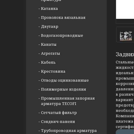
Катанка
Проволока вязальная
Двутавр
Водогазопроводные
Канаты
Агрегаты
Задви
Стальные
Кабель
жидкости
Крестовина
идеальны
промышл
Отводы оцинкованные
коррозии
давлени
Полимерные изделия
в разли
Промышленная запорная
вариант
арматура TECOFI
предотв
необход
Сетчатый фильтр
Компания
платежа 
Сэндвич-панели
сертифи
Трубопроводная арматура