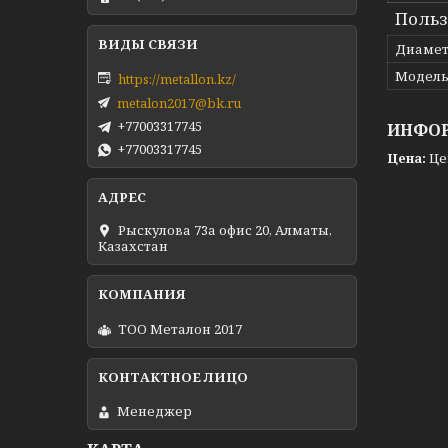
Польз
Диамет
Модел
https://metallon.kz/
metalon2017@bk.ru
+77003317745
ИНФОР
+77003317745
Цена:
Це
Рыскулова 73а офис 20, Алматы,
Казахстан
ТОО Металон 2017
Менеджер