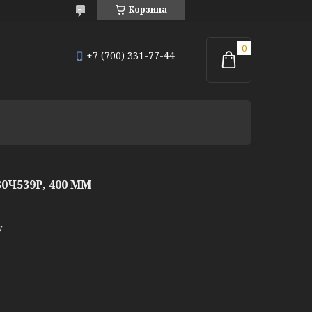
Корзина
+7 (700) 331-77-44
Ч539Р, 400 ММ
у