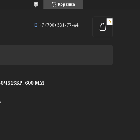
Корзина
+7 (700) 331-77-44
Ч515БР, 600 ММ
у