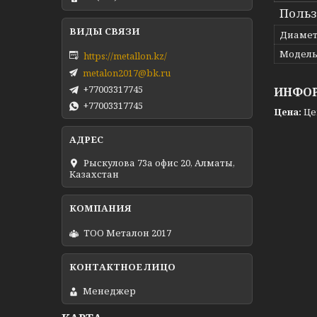
Польз
Диамет
Модел
https://metallon.kz/
metalon2017@bk.ru
+77003317745
ИНФОР
+77003317745
Цена:
Це
Рыскулова 73а офис 20, Алматы,
Казахстан
ТОО Металон 2017
Менеджер