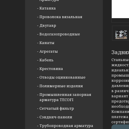
Катанка
Проволока вязальная
Двутавр
Водогазопроводные
Канаты
Агрегаты
Задви
Стальные
Кабель
жидкости
Крестовина
идеальны
промышл
Отводы оцинкованные
коррозии
давлени
Полимерные изделия
в разли
Промышленная запорная
вариант
арматура TECOFI
предотв
необход
Сетчатый фильтр
Компания
платежа 
Сэндвич-панели
сертифи
Трубопроводная арматура