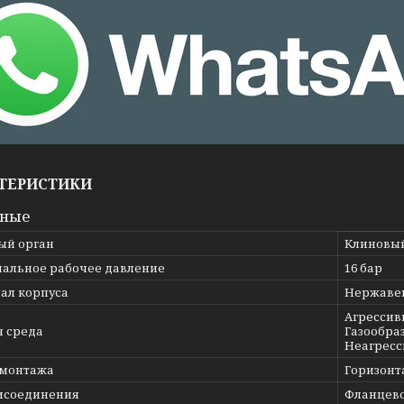
ТЕРИСТИКИ
вные
ый орган
Клиновы
альное рабочее давление
16 бар
ал корпуса
Нержавею
Агрессив
я среда
Газообраз
Неагресс
 монтажа
Горизонт
исоединения
Фланцев