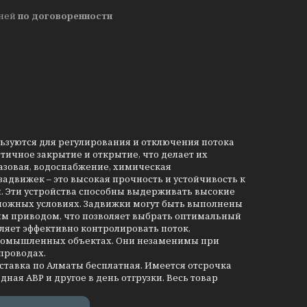
дней
по договоренности
льзуются для регулирования и отключения потока
тичное закрытие и открытие, что делает их
азовая, водоснабжение, химическая
движек – это высокая прочность и устойчивость к
и. Эти устройства способны выдерживать высокие
сложных условиях. Задвижки могут быть выполнены
им приводом, что позволяет выбрать оптимальный
ляет эффективно контролировать поток,
промышленных объектах. Они незаменимы при
проводах.
оставка по Алматы бесплатная. Имеется отсрочка
дная АВР и другое в день отгрузки. Весь товар