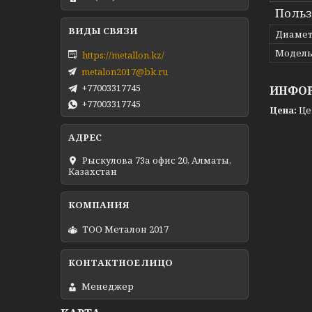
Польз
Диамет
Модел
https://metallon.kz/
metalon2017@bk.ru
+77003317745
ИНФОР
+77003317745
Цена:
Це
Рыскулова 73а офис 20, Алматы,
Казахстан
ТОО Металон 2017
Менеджер