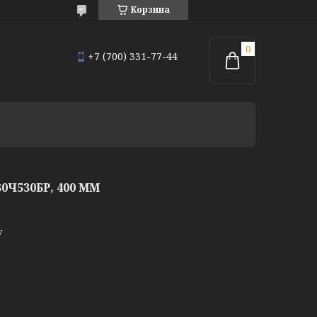
Корзина
+7 (700) 331-77-44
Ч530БР, 400 ММ
у