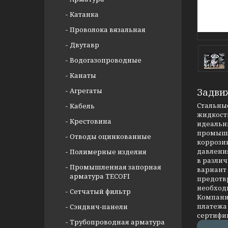
Катанка
Проволока вязальная
Двутавр
Водогазопроводные
Канаты
Агрегаты
Задви
Стальные
Кабель
жидкости
Крестовина
идеальны
промышл
Отводы оцинкованные
коррозии
давлени
Полимерные изделия
в разли
Промышленная запорная
вариант
арматура TECOFI
предотв
необход
Сетчатый фильтр
Компания
платежа 
Сэндвич-панели
сертифи
Трубопроводная арматура