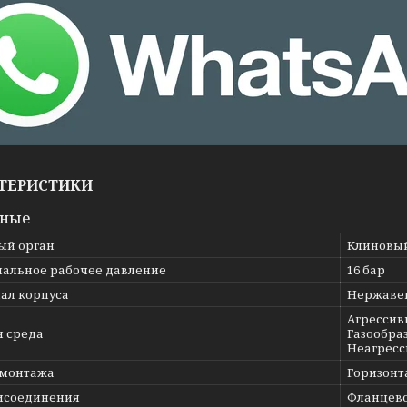
ТЕРИСТИКИ
вные
ый орган
Клиновы
альное рабочее давление
16 бар
ал корпуса
Нержавею
Агрессив
я среда
Газообраз
Неагресс
 монтажа
Горизонт
исоединения
Фланцев