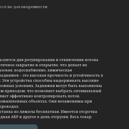
дней
по договоренности
льзуются для регулирования и отключения потока
тичное закрытие и открытие, что делает их
азовая, водоснабжение, химическая
движек – это высокая прочность и устойчивость к
и. Эти устройства способны выдерживать высокие
сложных условиях. Задвижки могут быть выполнены
им приводом, что позволяет выбрать оптимальный
ляет эффективно контролировать поток,
промышленных объектах. Они незаменимы при
проводах.
оставка по Алматы бесплатная. Имеется отсрочка
дная АВР и другое в день отгрузки. Весь товар