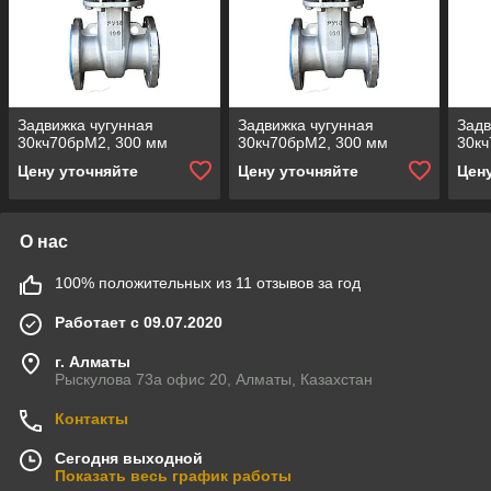
Задвижка чугунная
Задвижка чугунная
Задв
30кч70брМ2, 300 мм
30кч70брМ2, 300 мм
30кч
Цену уточняйте
Цену уточняйте
Цен
О нас
100% положительных из 11 отзывов за год
Работает с 09.07.2020
г. Алматы
Рыскулова 73а офис 20, Алматы, Казахстан
Контакты
Сегодня выходной
Показать весь график работы