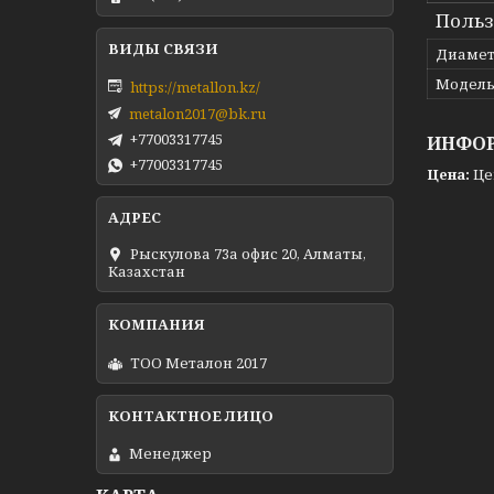
Польз
Диамет
Модел
https://metallon.kz/
metalon2017@bk.ru
+77003317745
ИНФОР
+77003317745
Цена:
Це
Рыскулова 73а офис 20, Алматы,
Казахстан
ТОО Металон 2017
Менеджер