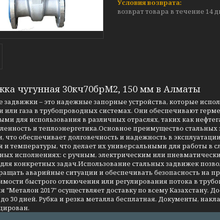
возврат товара в течение 14 
жка чугунная 30кч70брМ2, 150 мм в Алматы
 задвижки – это надежные запорные устройства, которые испо
 или газа в трубопроводных системах. Они обеспечивают герме
ми для использования в различных отраслях, таких как нефтег
енность и теплоэнергетика.Основное преимущество стальных за
, что обеспечивает долговечность и надежность в эксплуатаци
я и температуры, что делает их универсальными для работы в 
чных исполнениях: с ручным, электрическим или пневматическ
 для конкретных задач.Использование стальных задвижек позво
ращать аварийные ситуации и обеспечивать безопасность на 
имости быстрого отключения или регулирования потока в трубо
 "Металон 2017" осуществляет доставку по всему Казахстану. Д
до 30 дней. Рубка и резка металла бесплатная. Документы, накла
цирован.