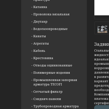
Катанка
Проволока вязальная
Двутавр
Водогазопроводные
Канаты
Агрегаты
Задви
Стальные
Кабель
жидкости
Крестовина
идеальны
промышл
Отводы оцинкованные
коррозии
давлени
Полимерные изделия
в разли
Промышленная запорная
вариант
арматура TECOFI
предотв
необход
Сетчатый фильтр
Компания
платежа 
Сэндвич-панели
сертифи
Трубопроводная арматура