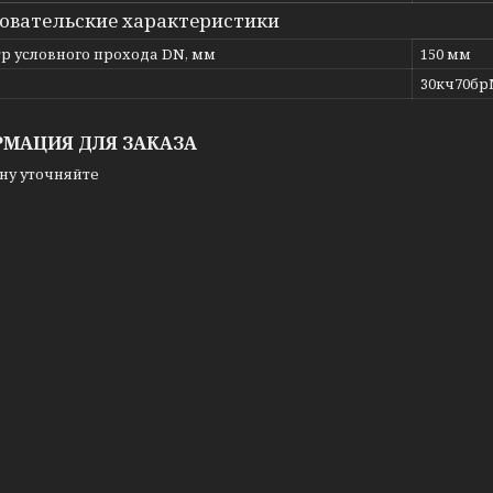
овательские характеристики
р условного прохода DN, мм
150 мм
ь
30кч70бр
МАЦИЯ ДЛЯ ЗАКАЗА
ну уточняйте