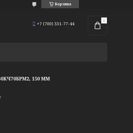
Корзина
+7 (700) 331-77-44
0КЧ70БРМ2, 150 ММ
у