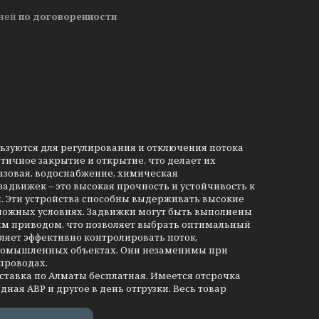
дней
по договоренности
льзуются для регулирования и отключения потока
тичное закрытие и открытие, что делает их
азовая, водоснабжение, химическая
движек – это высокая прочность и устойчивость к
и. Эти устройства способны выдерживать высокие
сложных условиях. Задвижки могут быть выполнены
им приводом, что позволяет выбрать оптимальный
ляет эффективно контролировать поток,
промышленных объектах. Они незаменимы при
проводах.
оставка по Алматы бесплатная. Имеется отсрочка
дная АВР и другое в день отгрузки. Весь товар