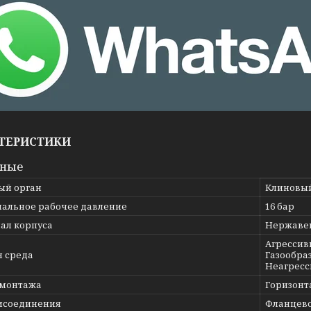
ТЕРИСТИКИ
вные
ый орган
Клиновы
альное рабочее давление
16 бар
ал корпуса
Нержавею
Агрессив
я среда
Газообраз
Неагресс
 монтажа
Горизонт
исоединения
Фланцев