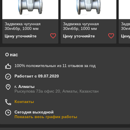
Задвижка чугунная
Задвижка чугунная
Задв
30кч6бр, 1000 мм
30кч6бр, 1000 мм
30кч
Цену уточняйте
Цену уточняйте
Цен
О нас
100% положительных из 11 отзывов за год
Работает с 09.07.2020
г. Алматы
Рыскулова 73а офис 20, Алматы, Казахстан
Контакты
Сегодня выходной
Показать весь график работы