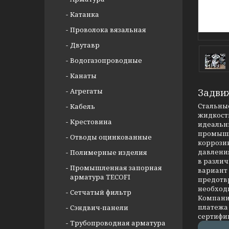
Катанка
Проволока вязальная
Двутавр
Водогазопроводные
Канаты
Агрегаты
Задви
Стальные
Кабель
жидкости
Крестовина
идеальны
промышл
Отводы оцинкованные
коррозии
давлени
Полимерные изделия
в разли
Промышленная запорная
вариант
арматура TECOFI
предотв
необход
Сетчатый фильтр
Компания
платежа 
Сэндвич-панели
сертифи
Трубопроводная арматура