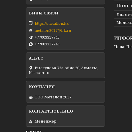
Польз
Диамет
Модел
https://metallon.kz/
metalon2017@bk.ru
+77003317745
ИНФОР
+77003317745
Цена:
Це
Рыскулова 73а офис 20, Алматы,
Казахстан
ТОО Металон 2017
Менеджер