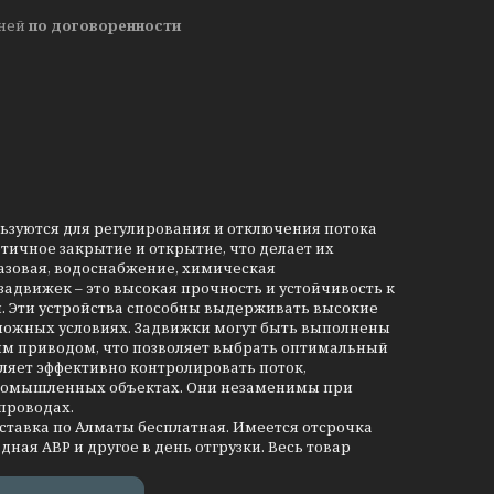
дней
по договоренности
льзуются для регулирования и отключения потока
тичное закрытие и открытие, что делает их
азовая, водоснабжение, химическая
движек – это высокая прочность и устойчивость к
и. Эти устройства способны выдерживать высокие
сложных условиях. Задвижки могут быть выполнены
им приводом, что позволяет выбрать оптимальный
ляет эффективно контролировать поток,
промышленных объектах. Они незаменимы при
проводах.
оставка по Алматы бесплатная. Имеется отсрочка
дная АВР и другое в день отгрузки. Весь товар