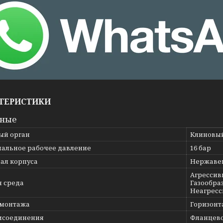
ТЕРИСТИКИ
вные
ый орган
Клиновы
альное рабочее давление
16 бар
ал корпуса
Нержавею
Агрессив
я среда
Газообраз
Неагресс
 монтажа
Горизонт
исоединения
Фланцев