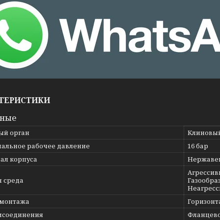
ТЕРИСТИКИ
вные
ый орган
Клиновы
альное рабочее давление
16 бар
ал корпуса
Нержавею
Агрессив
я среда
Газообраз
Неагресс
 монтажа
Горизонт
исоединения
Фланцев