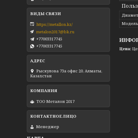
Польз
Диамет
Модел
https://metallon.kz/
metalon2017@bk.ru
+77003317745
ИНФОР
+77003317745
Цена:
Це
Рыскулова 73а офис 20, Алматы,
Казахстан
ТОО Металон 2017
Менеджер