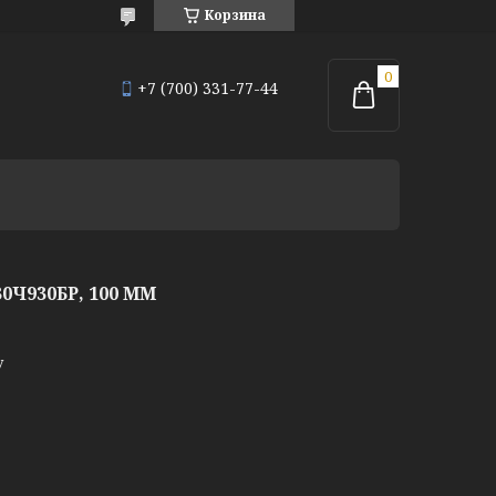
Корзина
+7 (700) 331-77-44
Ч930БР, 100 ММ
у