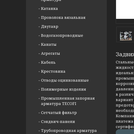
Катанка
Проволока вязальная
Двутавр
Водогазопроводные
Канаты
Агрегаты
Задви
Стальные
Кабель
жидкости
Крестовина
идеальны
промышл
Отводы оцинкованные
коррозии
давлени
Полимерные изделия
в разли
Промышленная запорная
вариант
арматура TECOFI
предотв
необход
Сетчатый фильтр
Компания
платежа 
Сэндвич-панели
сертифи
Трубопроводная арматура