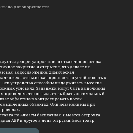
дней
по договоренности
льзуются для регулирования и отключения потока
тичное закрытие и открытие, что делает их
азовая, водоснабжение, химическая
движек – это высокая прочность и устойчивость к
и. Эти устройства способны выдерживать высокие
сложных условиях. Задвижки могут быть выполнены
им приводом, что позволяет выбрать оптимальный
ляет эффективно контролировать поток,
промышленных объектах. Они незаменимы при
проводах.
оставка по Алматы бесплатная. Имеется отсрочка
дная АВР и другое в день отгрузки. Весь товар