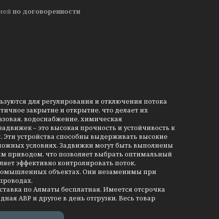
дней
по договоренности
льзуются для регулирования и отключения потока
тичное закрытие и открытие, что делает их
азовая, водоснабжение, химическая
движек – это высокая прочность и устойчивость к
и. Эти устройства способны выдерживать высокие
сложных условиях. Задвижки могут быть выполнены
им приводом, что позволяет выбрать оптимальный
ляет эффективно контролировать поток,
промышленных объектах. Они незаменимы при
проводах.
оставка по Алматы бесплатная. Имеется отсрочка
дная АВР и другое в день отгрузки. Весь товар