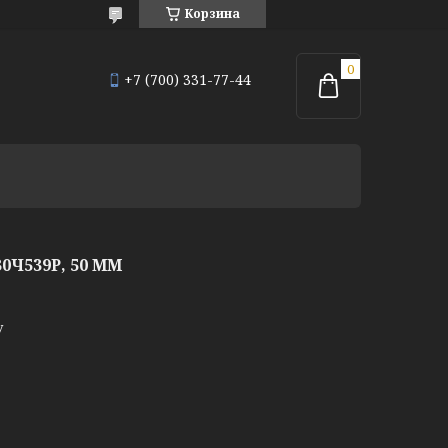
Корзина
+7 (700) 331-77-44
Ч539Р, 50 ММ
у