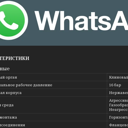
ТЕРИСТИКИ
вные
ый орган
Клиновы
альное рабочее давление
16 бар
ал корпуса
Нержавею
Агрессив
я среда
Газообраз
Неагресс
 монтажа
Горизонт
исоединения
Фланцев