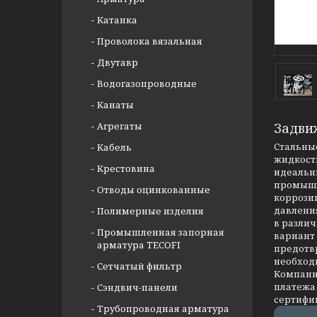
Катанка
Проволока вязальная
Двутавр
Водогазопроводные
Канаты
Агрегаты
Задви
Стальные
Кабель
жидкости
Крестовина
идеальны
промышл
Отводы оцинкованные
коррозии
давлени
Полимерные изделия
в разли
Промышленная запорная
вариант
арматура TECOFI
предотв
необход
Сетчатый фильтр
Компания
платежа 
Сэндвич-панели
сертифи
Трубопроводная арматура