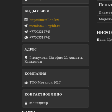
Польз
Диамет
Модел
https://metallon.kz/
metalon2017@bk.ru
+77003317745
ИНФОР
+77003317745
Цена:
Це
Рыскулова 73а офис 20, Алматы,
Казахстан
ТОО Металон 2017
Менеджер