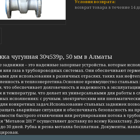
возврат товара в течение 14 
жка чугунная 30ч539р, 50 мм в Алматы
 задвижки – это надежные запорные устройства, которые испо
 или газа в трубопроводных системах. Они обеспечивают герме
ми для использования в различных отраслях, таких как нефтег
енность и теплоэнергетика.Основное преимущество стальных за
, что обеспечивает долговечность и надежность в эксплуатаци
я и температуры, что делает их универсальными для работы в 
чных исполнениях: с ручным, электрическим или пневматическ
 для конкретных задач.Использование стальных задвижек позво
ращать аварийные ситуации и обеспечивать безопасность на 
имости быстрого отключения или регулирования потока в трубо
 "Металон 2017" осуществляет доставку по всему Казахстану. Д
до 30 дней. Рубка и резка металла бесплатная. Документы, накла
цирован.