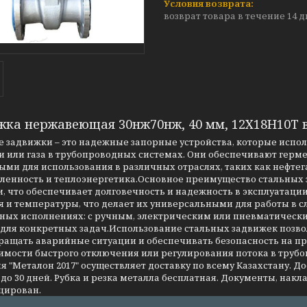
возврат товара в течение 14 
жка нержавеющая 30нж70нж, 40 мм, 12Х18Н10Т 
 задвижки – это надежные запорные устройства, которые испо
 или газа в трубопроводных системах. Они обеспечивают герме
ми для использования в различных отраслях, таких как нефтег
енность и теплоэнергетика.Основное преимущество стальных за
, что обеспечивает долговечность и надежность в эксплуатаци
я и температуры, что делает их универсальными для работы в 
чных исполнениях: с ручным, электрическим или пневматическ
 для конкретных задач.Использование стальных задвижек позво
ращать аварийные ситуации и обеспечивать безопасность на 
имости быстрого отключения или регулирования потока в трубо
 "Металон 2017" осуществляет доставку по всему Казахстану. Д
до 30 дней. Рубка и резка металла бесплатная. Документы, накла
цирован.