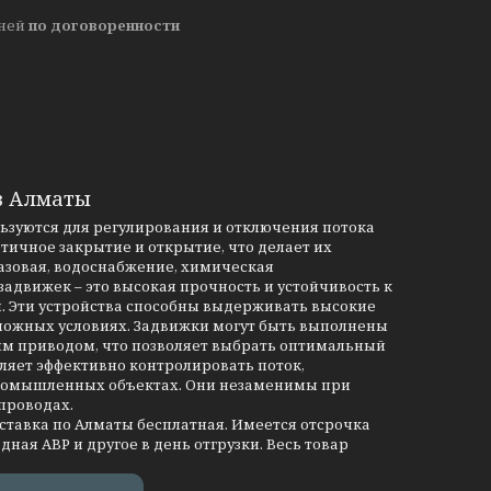
дней
по договоренности
в Алматы
льзуются для регулирования и отключения потока
тичное закрытие и открытие, что делает их
азовая, водоснабжение, химическая
движек – это высокая прочность и устойчивость к
и. Эти устройства способны выдерживать высокие
сложных условиях. Задвижки могут быть выполнены
им приводом, что позволяет выбрать оптимальный
ляет эффективно контролировать поток,
промышленных объектах. Они незаменимы при
проводах.
оставка по Алматы бесплатная. Имеется отсрочка
дная АВР и другое в день отгрузки. Весь товар