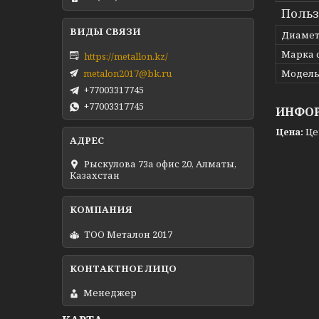
Польз
Диаме
Марка 
https://metallon.kz/
metalon2017@bk.ru
Модел
+77003317745
+77003317745
ИНФОР
Цена:
Це
Рыскулова 73а офис 20, Алматы,
Казахстан
ТОО Металон 2017
Менеджер