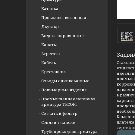
Катанка
Проволока вязальная
Двутавр
Водогазопроводные
Канаты
Агрегаты
Задви
Стальные
Кабель
жидкости
Крестовина
идеальны
промышл
Отводы оцинкованные
коррозии
давлени
Полимерные изделия
в разли
Промышленная запорная
вариант
арматура TECOFI
предотв
необход
Сетчатый фильтр
Компания
платежа 
Сэндвич-панели
сертифи
Трубопроводная арматура