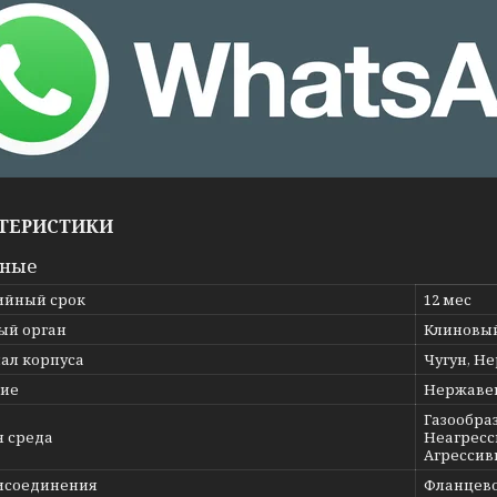
ТЕРИСТИКИ
вные
ийный срок
12 мес
ый орган
Клиновы
ал корпуса
Чугун, Н
ие
Нержаве
Газообраз
я среда
Неагресс
Агрессив
исоединения
Фланцев