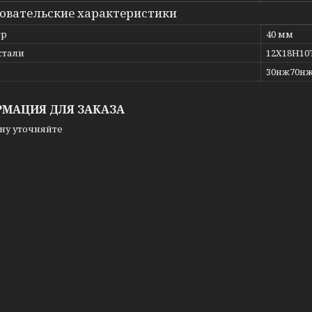
овательские характеристики
тр
40 мм
стали
12Х18Н10
ь
30нж70н
МАЦИЯ ДЛЯ ЗАКАЗА
ну уточняйте