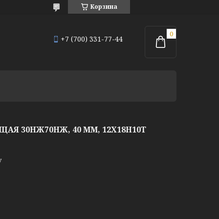
Корзина
+7 (700) 331-77-44
Я 30НЖ70НЖ, 40 ММ, 12Х18Н10Т
у