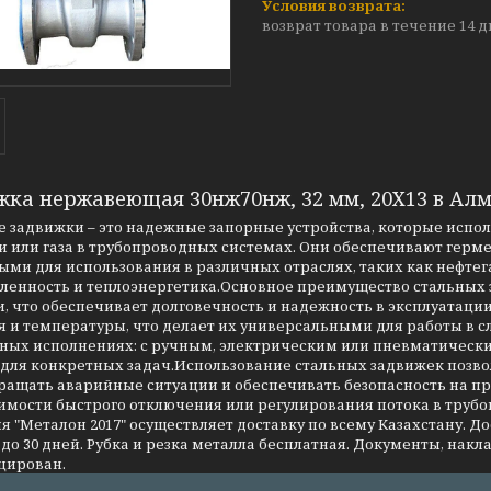
возврат товара в течение 14 
жка нержавеющая 30нж70нж, 32 мм, 20Х13 в Ал
 задвижки – это надежные запорные устройства, которые испо
 или газа в трубопроводных системах. Они обеспечивают герме
ми для использования в различных отраслях, таких как нефтег
енность и теплоэнергетика.Основное преимущество стальных за
, что обеспечивает долговечность и надежность в эксплуатаци
я и температуры, что делает их универсальными для работы в 
чных исполнениях: с ручным, электрическим или пневматическ
 для конкретных задач.Использование стальных задвижек позво
ращать аварийные ситуации и обеспечивать безопасность на 
имости быстрого отключения или регулирования потока в трубо
 "Металон 2017" осуществляет доставку по всему Казахстану. Д
до 30 дней. Рубка и резка металла бесплатная. Документы, накла
цирован.