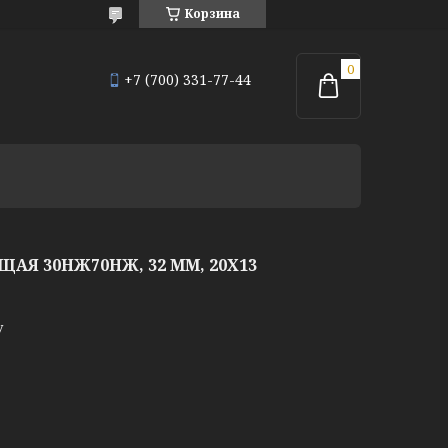
Корзина
+7 (700) 331-77-44
Я 30НЖ70НЖ, 32 ММ, 20Х13
у