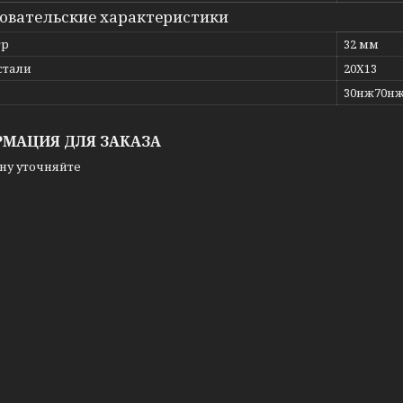
овательские характеристики
тр
32 мм
стали
20Х13
ь
30нж70н
МАЦИЯ ДЛЯ ЗАКАЗА
ну уточняйте