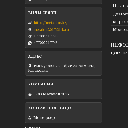
Польз
Диаме
Марка 
https://metallon.kz/
metalon2017@bk.ru
Модел
+77003317745
+77003317745
ИНФОР
Цена:
Це
Рыскулова 73а офис 20, Алматы,
Казахстан
ТОО Металон 2017
Менеджер