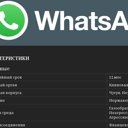
ТЕРИСТИКИ
вные
ийный срок
12 мес
ый орган
Клиновы
ал корпуса
Чугун, Н
ие
Нержаве
Газообраз
я среда
Неагресс
Агрессив
исоединения
Фланцев