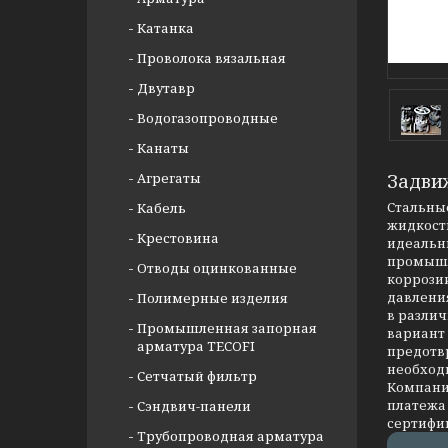
Катанка
Проволока вязальная
Двутавр
Водогазопроводные
Канаты
Агрегаты
Задви
Стальные
Кабель
жидкости
Крестовина
идеальны
промышл
Отводы оцинкованные
коррозии
давлени
Полимерные изделия
в разли
Промышленная запорная
вариант
арматура TECOFI
предотв
необход
Сетчатый фильтр
Компания
платежа 
Сэндвич-панели
сертифи
Трубопроводная арматура