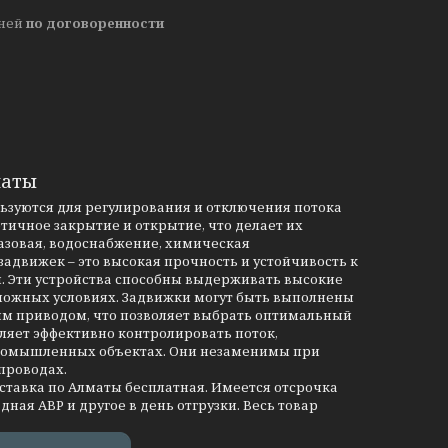
дней
по договоренности
маты
льзуются для регулирования и отключения потока
тичное закрытие и открытие, что делает их
азовая, водоснабжение, химическая
движек – это высокая прочность и устойчивость к
и. Эти устройства способны выдерживать высокие
сложных условиях. Задвижки могут быть выполнены
им приводом, что позволяет выбрать оптимальный
ляет эффективно контролировать поток,
промышленных объектах. Они незаменимы при
проводах.
оставка по Алматы бесплатная. Имеется отсрочка
дная АВР и другое в день отгрузки. Весь товар