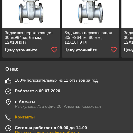
Задвижка нержавеющая
Задвижка нержавеющая
Зад
30нж964нж, 65 мм,
30нж964нж, 80 мм,
30нж
12Х18Н9ТЛ
12Х18Н9ТЛ
12Х
Цену уточняйте
Цену уточняйте
Цен
О нас
100% положительных из 11 отзывов за год
Работает с 09.07.2020
г. Алматы
Рыскулова 73а офис 20, Алматы, Казахстан
Контакты
Сегодня работает с 09:00 до 14:00
Показать весь график работы