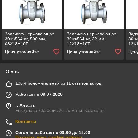
Задвижка нержавеющая
Задвижка нержавеющая
Зад
30нж564нж, 500 мм,
30нж564нж, 32 мм,
30нж
08Х18Н10Т
12Х18Н10Т
12Х
Цену уточняйте
Цену уточняйте
Цен
О нас
100% положительных из 11 отзывов за год
Работает с 09.07.2020
г. Алматы
Рыскулова 73а офис 20, Алматы, Казахстан
Контакты
Сегодня работает с 09:00 до 18:00
Показать весь график работы