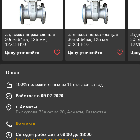
Задвижка нержавеющая
Задвижка нержавеющая
Зад
30нж564нж, 125 мм,
30нж564нж, 125 мм,
30нж
12Х18Н10Т
08Х18Н10Т
12Х
Цену уточняйте
Цену уточняйте
Цен
О нас
100% положительных из 11 отзывов за год
Работает с 09.07.2020
г. Алматы
Рыскулова 73а офис 20, Алматы, Казахстан
Контакты
Сегодня работает с 09:00 до 18:00
Показать весь график работы