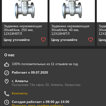
Задвижка нержавеющая
Задвижка нержавеющая
Зад
30нж64нж, 250 мм,
30нж64нж, 40 мм,
30нж
12Х18Н9ТЛ
12Х18Н9ТЛ
12Х
Цену уточняйте
Цену уточняйте
Цен
О нас
100% положительных из 11 отзывов за год
Работает с 09.07.2020
г. Алматы
Рыскулова 73а офис 20, Алматы, Казахстан
Контакты
Сегодня работает с 09:00 до 14:00
Показать весь график работы