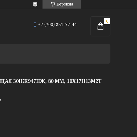
Корзина
+7 (700) 331-77-44
Я 30НЖ947НЖ, 80 ММ, 10Х17Н13М2Т
у