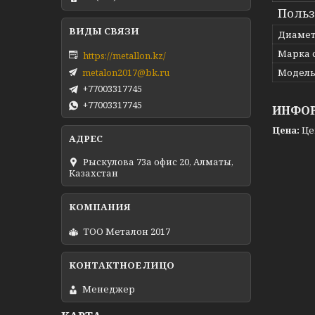
Польз
Диаме
Марка 
https://metallon.kz/
metalon2017@bk.ru
Модел
+77003317745
+77003317745
ИНФОР
Цена:
Це
Рыскулова 73а офис 20, Алматы,
Казахстан
ТОО Металон 2017
Менеджер