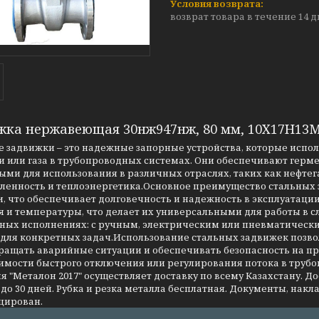
возврат товара в течение 14 
жка нержавеющая 30нж947нж, 80 мм, 10Х17Н13
 задвижки – это надежные запорные устройства, которые испо
 или газа в трубопроводных системах. Они обеспечивают герме
ми для использования в различных отраслях, таких как нефтег
енность и теплоэнергетика.Основное преимущество стальных за
, что обеспечивает долговечность и надежность в эксплуатаци
я и температуры, что делает их универсальными для работы в 
чных исполнениях: с ручным, электрическим или пневматическ
 для конкретных задач.Использование стальных задвижек позво
ращать аварийные ситуации и обеспечивать безопасность на 
имости быстрого отключения или регулирования потока в трубо
 "Металон 2017" осуществляет доставку по всему Казахстану. Д
до 30 дней. Рубка и резка металла бесплатная. Документы, накла
цирован.