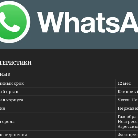
ТЕРИСТИКИ
вные
ийный срок
12 мес
ый орган
Клиновы
ал корпуса
Чугун, Н
ие
Нержаве
Газообраз
я среда
Неагресс
Агрессив
исоединения
Фланцев