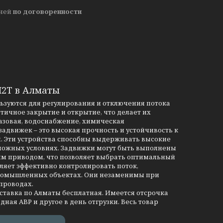
дней
по договоренности
М2Т в Алматы
льзуются для регулирования и отключения потока
тичное закрытие и открытие, что делает их
азовая, водоснабжение, химическая
движек – это высокая прочность и устойчивость к
и. Эти устройства способны выдерживать высокие
сложных условиях. Задвижки могут быть выполнены
им приводом, что позволяет выбрать оптимальный
ляет эффективно контролировать поток,
промышленных объектах. Они незаменимы при
проводах.
оставка по Алматы бесплатная. Имеется отсрочка
дная АВР и другое в день отгрузки. Весь товар