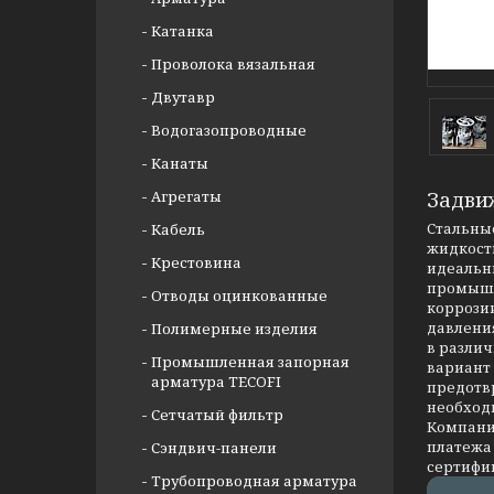
Катанка
Проволока вязальная
Двутавр
Водогазопроводные
Канаты
Агрегаты
Задви
Стальные
Кабель
жидкости
Крестовина
идеальны
промышл
Отводы оцинкованные
коррозии
давлени
Полимерные изделия
в разли
Промышленная запорная
вариант
арматура TECOFI
предотв
необход
Сетчатый фильтр
Компания
платежа 
Сэндвич-панели
сертифи
Трубопроводная арматура