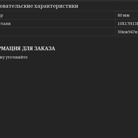
овательские характеристики
тр
80 мм
стали
10Х17Н1
ь
30нж947
МАЦИЯ ДЛЯ ЗАКАЗА
ну уточняйте