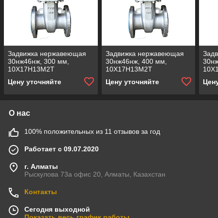
Задвижка нержавеющая
Задвижка нержавеющая
Зад
30нж46нж, 300 мм,
30нж46нж, 400 мм,
30нж
10Х17Н13М2Т
10Х17Н13М2Т
10Х
Цену уточняйте
Цену уточняйте
Цен
О нас
100% положительных из 11 отзывов за год
Работает с 09.07.2020
г. Алматы
Рыскулова 73а офис 20, Алматы, Казахстан
Контакты
Сегодня выходной
Показать весь график работы