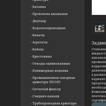
Катанка
Проволока вязальная
Двутавр
Водогазопроводные
Канаты
Агрегаты
Задви
Стальные
Кабель
жидкости
Крестовина
идеальны
промышл
Отводы оцинкованные
коррозии
давлени
Полимерные изделия
в разли
Промышленная запорная
вариант
арматура TECOFI
предотв
необход
Сетчатый фильтр
Компания
платежа 
Сэндвич-панели
сертифи
Трубопроводная арматура