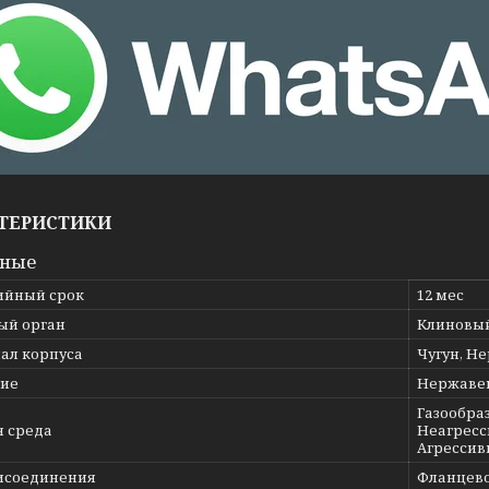
ТЕРИСТИКИ
вные
ийный срок
12 мес
ый орган
Клиновы
ал корпуса
Чугун, Н
ие
Нержаве
Газообраз
я среда
Неагресс
Агрессив
исоединения
Фланцев