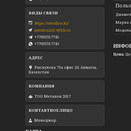
Польз
Диаме
Марка 
https://metallon.kz/
metalon2017@bk.ru
Модел
+77003317745
+77003317745
ИНФОР
Цена:
Це
Рыскулова 73а офис 20, Алматы,
Казахстан
ТОО Металон 2017
Менеджер