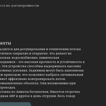
дней
по договоренности
лматы
льзуются для регулирования и отключения потока
тичное закрытие и открытие, что делает их
азовая, водоснабжение, химическая
движек – это высокая прочность и устойчивость к
и. Эти устройства способны выдерживать высокие
сложных условиях. Задвижки могут быть выполнены
им приводом, что позволяет выбрать оптимальный
ляет эффективно контролировать поток,
промышленных объектах. Они незаменимы при
проводах.
оставка по Алматы бесплатная. Имеется отсрочка
дная АВР и другое в день отгрузки. Весь товар