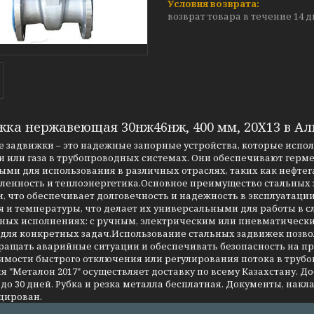
возврат товара в течение 14 
жка нержавеющая 30нж46нж, 400 мм, 20Х13 в А
 задвижки – это надежные запорные устройства, которые испо
 или газа в трубопроводных системах. Они обеспечивают герме
ми для использования в различных отраслях, таких как нефтег
енность и теплоэнергетика.Основное преимущество стальных за
, что обеспечивает долговечность и надежность в эксплуатаци
я и температуры, что делает их универсальными для работы в 
чных исполнениях: с ручным, электрическим или пневматическ
 для конкретных задач.Использование стальных задвижек позво
ращать аварийные ситуации и обеспечивать безопасность на 
имости быстрого отключения или регулирования потока в трубо
 "Металон 2017" осуществляет доставку по всему Казахстану. Д
до 30 дней. Рубка и резка металла бесплатная. Документы, накла
цирован.