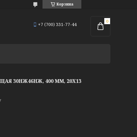
Корзина
+7 (700) 331-77-44
Я 30НЖ46НЖ, 400 ММ, 20Х13
у