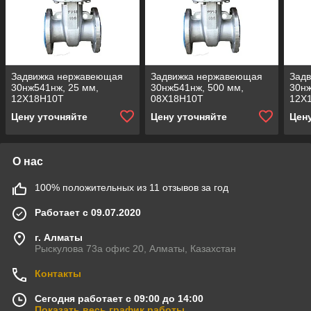
Задвижка нержавеющая
Задвижка нержавеющая
Зад
30нж541нж, 25 мм,
30нж541нж, 500 мм,
30нж
12Х18Н10Т
08Х18Н10Т
12Х
Цену уточняйте
Цену уточняйте
Цен
О нас
100% положительных из 11 отзывов за год
Работает с 09.07.2020
г. Алматы
Рыскулова 73а офис 20, Алматы, Казахстан
Контакты
Сегодня работает с 09:00 до 14:00
Показать весь график работы