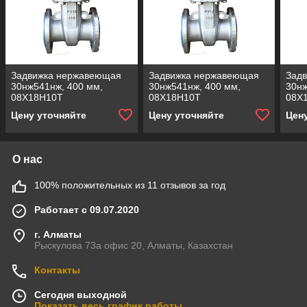
Задвижка нержавеющая
Задвижка нержавеющая
Зад
30нж541нж, 400 мм,
30нж541нж, 400 мм,
30нж
08Х18Н10Т
08Х18Н10Т
08Х
Цену уточняйте
Цену уточняйте
Цен
О нас
100% положительных из 11 отзывов за год
Работает с 09.07.2020
г. Алматы
Рыскулова 73а офис 20, Алматы, Казахстан
Контакты
Сегодня выходной
Показать весь график работы