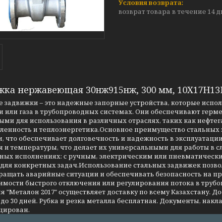
возврат товара в течение 14 
жка нержавеющая 30нж915нж, 300 мм, 10Х17Н1
 задвижки – это надежные запорные устройства, которые испо
 или газа в трубопроводных системах. Они обеспечивают герме
ми для использования в различных отраслях, таких как нефтег
енность и теплоэнергетика.Основное преимущество стальных за
, что обеспечивает долговечность и надежность в эксплуатаци
я и температуры, что делает их универсальными для работы в 
чных исполнениях: с ручным, электрическим или пневматическ
 для конкретных задач.Использование стальных задвижек позво
ращать аварийные ситуации и обеспечивать безопасность на 
имости быстрого отключения или регулирования потока в трубо
 "Металон 2017" осуществляет доставку по всему Казахстану. Д
до 30 дней. Рубка и резка металла бесплатная. Документы, накла
цирован.