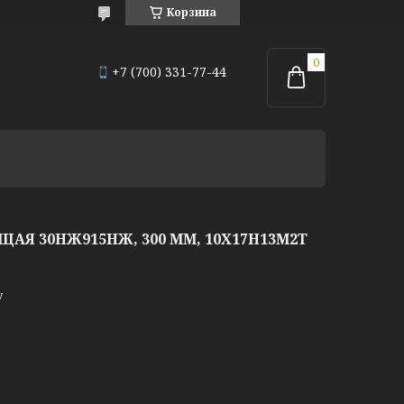
Корзина
+7 (700) 331-77-44
Я 30НЖ915НЖ, 300 ММ, 10Х17Н13М2Т
у