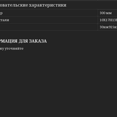
овательские характеристики
тр
300 мм
стали
10Х17Н1
ь
30нж915
МАЦИЯ ДЛЯ ЗАКАЗА
ну уточняйте