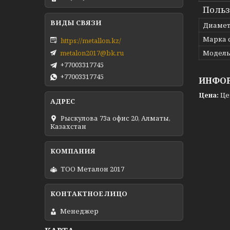
Польз
Диаме
Марка 
https://metallon.kz/
metalon2017@bk.ru
Модел
+77003317745
+77003317745
ИНФОР
Цена:
Це
Рыскулова 73а офис 20, Алматы,
Казахстан
ТОО Металон 2017
Менеджер