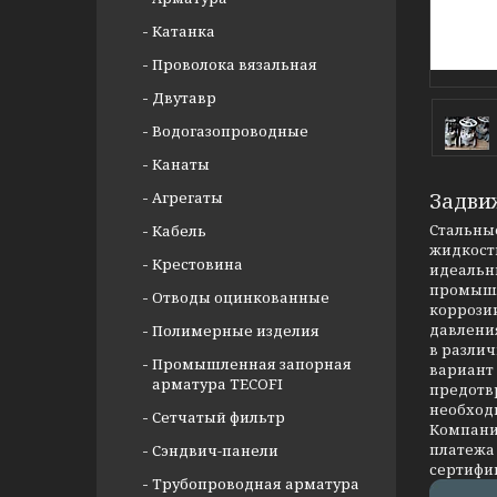
Катанка
Проволока вязальная
Двутавр
Водогазопроводные
Канаты
Агрегаты
Задви
Стальные
Кабель
жидкости
Крестовина
идеальны
промышл
Отводы оцинкованные
коррозии
давлени
Полимерные изделия
в разли
Промышленная запорная
вариант
арматура TECOFI
предотв
необход
Сетчатый фильтр
Компания
платежа 
Сэндвич-панели
сертифи
Трубопроводная арматура