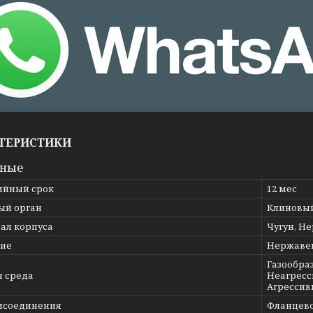
ТЕРИСТИКИ
вные
ийный срок
12 мес
ый орган
Клиновы
ал корпуса
Чугун, Н
ие
Нержаве
Газообраз
я среда
Неагресс
Агрессив
исоединения
Фланцев