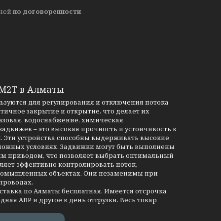
дней
по договоренности
3М2Т в Алматы
льзуются для регулирования и отключения потока
тичное закрытие и открытие, что делает их
азовая, водоснабжение, химическая
движек – это высокая прочность и устойчивость к
и. Эти устройства способны выдерживать высокие
сложных условиях. Задвижки могут быть выполнены
им приводом, что позволяет выбрать оптимальный
ляет эффективно контролировать поток,
промышленных объектах. Они незаменимы при
проводах.
оставка по Алматы бесплатная. Имеется отсрочка
дная АВР и другое в день отгрузки. Весь товар