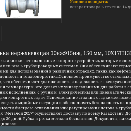
возврат товара в течение 14 
жка нержавеющая 30нж915нж, 150 мм, 10Х17Н1
 задвижки – это надежные запорные устройства, которые испо
 или газа в трубопроводных системах. Они обеспечивают герме
ми для использования в различных отраслях, таких как нефтег
енность и теплоэнергетика.Основное преимущество стальных за
, что обеспечивает долговечность и надежность в эксплуатаци
я и температуры, что делает их универсальными для работы в 
чных исполнениях: с ручным, электрическим или пневматическ
 для конкретных задач.Использование стальных задвижек позво
ращать аварийные ситуации и обеспечивать безопасность на 
имости быстрого отключения или регулирования потока в трубо
 "Металон 2017" осуществляет доставку по всему Казахстану. Д
до 30 дней. Рубка и резка металла бесплатная. Документы, накла
цирован.