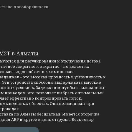
дней
по договоренности
3М2Т в Алматы
льзуются для регулирования и отключения потока
тичное закрытие и открытие, что делает их
азовая, водоснабжение, химическая
движек – это высокая прочность и устойчивость к
и. Эти устройства способны выдерживать высокие
сложных условиях. Задвижки могут быть выполнены
им приводом, что позволяет выбрать оптимальный
ляет эффективно контролировать поток,
промышленных объектах. Они незаменимы при
проводах.
оставка по Алматы бесплатная. Имеется отсрочка
дная АВР и другое в день отгрузки. Весь товар