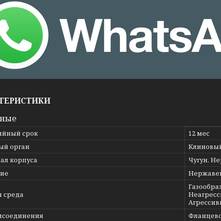
ТЕРИСТИКИ
вные
ийный срок
12 мес
ый орган
Клиновы
ал корпуса
Чугун, Н
ие
Нержаве
Газообраз
я среда
Неагресс
Агрессив
исоединения
Фланцев