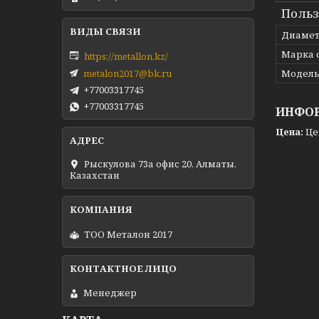
Польз
Диаме
Марка 
https://metallon.kz/
metalon2017@bk.ru
Модел
+77003317745
+77003317745
ИНФОР
Цена:
Це
Рыскулова 73а офис 20, Алматы,
Казахстан
ТОО Металон 2017
Менеджер