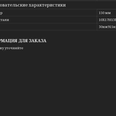
овательские характеристики
тр
150 мм
стали
10Х17Н1
ь
30нж915
МАЦИЯ ДЛЯ ЗАКАЗА
ну уточняйте