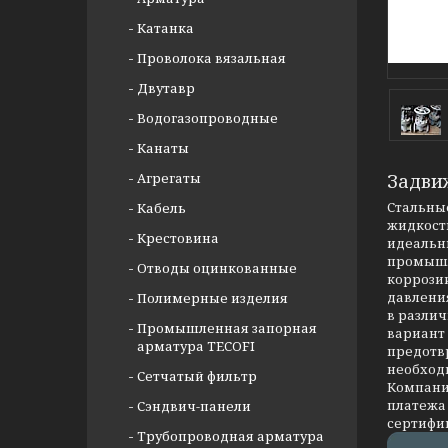
Катанка
Проволока вязальная
Двутавр
Водогазопроводные
Канаты
Агрегаты
Задви
Стальные
Кабель
жидкости
Крестовина
идеальны
промышл
Отводы оцинкованные
коррозии
давлени
Полимерные изделия
в разли
Промышленная запорная
вариант
арматура TECOFI
предотв
необход
Сетчатый фильтр
Компания
платежа 
Сэндвич-панели
сертифи
Трубопроводная арматура