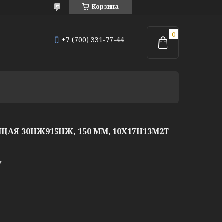
Корзина
+7 (700) 331-77-44
Я 30НЖ915НЖ, 150 ММ, 10Х17Н13М2Т
у