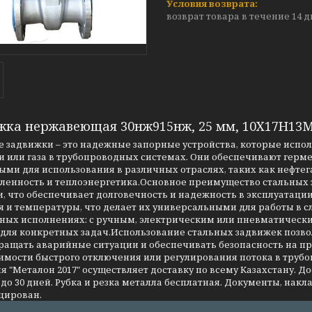
возврат товара в течение 14 
жка нержавеющая 30нж915нж, 25 мм, 10Х17Н13
 задвижки – это надежные запорные устройства, которые испо
 или газа в трубопроводных системах. Они обеспечивают герме
ми для использования в различных отраслях, таких как нефтег
енность и теплоэнергетика.Основное преимущество стальных за
, что обеспечивает долговечность и надежность в эксплуатаци
я и температуры, что делает их универсальными для работы в 
чных исполнениях: с ручным, электрическим или пневматическ
 для конкретных задач.Использование стальных задвижек позво
ращать аварийные ситуации и обеспечивать безопасность на 
имости быстрого отключения или регулирования потока в трубо
 "Металон 2017" осуществляет доставку по всему Казахстану. Д
до 30 дней. Рубка и резка металла бесплатная. Документы, накла
цирован.