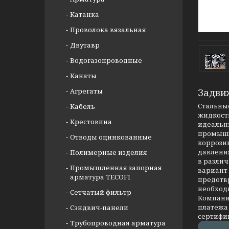
Катанка
Проволока вязальная
Двутавр
Водогазопроводные
Канаты
Агрегаты
Задви
Стальные
Кабель
жидкости
Крестовина
идеальны
промышл
Отводы оцинкованные
коррозии
давлени
Полимерные изделия
в разли
Промышленная запорная
вариант
арматура TECOFI
предотв
необход
Сетчатый фильтр
Компания
платежа 
Сэндвич-панели
сертифи
Трубопроводная арматура