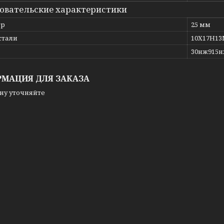
овательские характеристики
тр
25 мм
стали
10Х17Н1
ь
30нж915
МАЦИЯ ДЛЯ ЗАКАЗА
ну уточняйте