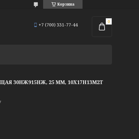
Корзина
+7 (700) 331-77-44
Я 30НЖ915НЖ, 25 ММ, 10Х17Н13М2Т
у