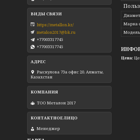
Польз
Диаме
Марка 
https://metallon.kz/
metalon2017@bk.ru
Модел
+77003317745
+77003317745
ИНФОР
Цена:
Це
Рыскулова 73а офис 20, Алматы,
Казахстан
ТОО Металон 2017
Менеджер