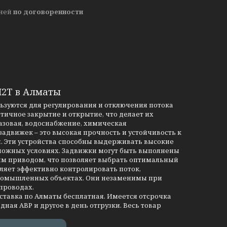
дней
по договоренности
М2Т в Алматы
льзуются для регулирования и отключения потока
тичное закрытие и открытие, что делает их
азовая, водоснабжение, химическая
движек – это высокая прочность и устойчивость к
и. Эти устройства способны выдерживать высокие
сложных условиях. Задвижки могут быть выполнены
им приводом, что позволяет выбрать оптимальный
ляет эффективно контролировать поток,
промышленных объектах. Они незаменимы при
проводах.
оставка по Алматы бесплатная. Имеется отсрочка
дная АВР и другое в день отгрузки. Весь товар