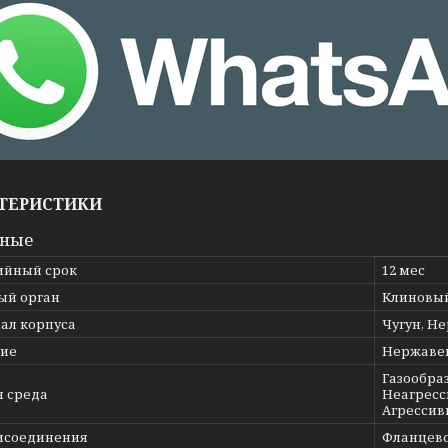
ТЕРИСТИКИ
вные
ийный срок
12 мес
ый орган
Клиновы
ал корпуса
Чугун, Н
ие
Нержаве
Газообраз
я среда
Неагресс
Агрессив
исоединения
Фланцев