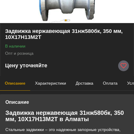
Задвижка нержавеющая 31нж580бк, 350 мм,
10Х17Н13М2Т
В наличии
Опт и розница
Цену уточняйте
Описание
Характеристики
Доставка
Оплата
Усл
Описание
Задвижка нержавеющая 31нж580бк, 350
мм, 10Х17Н13М2Т в Алматы
Стальные задвижки – это надежные запорные устройства,