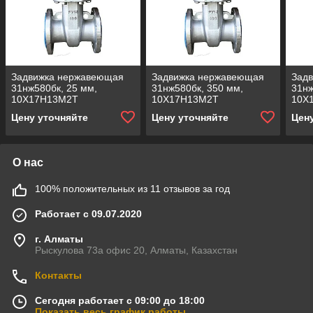
Задвижка нержавеющая
Задвижка нержавеющая
Зад
31нж580бк, 25 мм,
31нж580бк, 350 мм,
31нж
10Х17Н13М2Т
10Х17Н13М2Т
10Х
Цену уточняйте
Цену уточняйте
Цен
О нас
100% положительных из 11 отзывов за год
Работает с 09.07.2020
г. Алматы
Рыскулова 73а офис 20, Алматы, Казахстан
Контакты
Сегодня работает с 09:00 до 18:00
Показать весь график работы